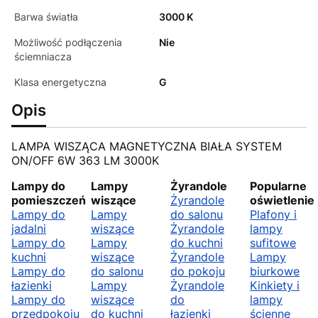
Barwa światła
3000 K
Możliwość podłączenia
Nie
ściemniacza
Klasa energetyczna
G
Opis
LAMPA WISZĄCA MAGNETYCZNA BIAŁA SYSTEM
ON/OFF 6W 363 LM 3000K
Lampy do
Lampy
Żyrandole
Popularne
pomieszczeń
wiszące
Żyrandole
oświetlenie
Lampy do
Lampy
do salonu
Plafony i
jadalni
wiszące
Żyrandole
lampy
Lampy do
Lampy
do kuchni
sufitowe
kuchni
wiszące
Żyrandole
Lampy
Lampy do
do salonu
do pokoju
biurkowe
łazienki
Lampy
Żyrandole
Kinkiety i
Lampy do
wiszące
do
lampy
przedpokoju
do kuchni
łazienki
ścienne