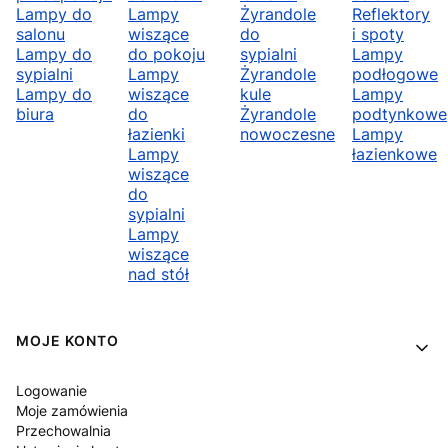
Lampy do
Lampy
Żyrandole
Reflektory
salonu
wiszące
do
i spoty
Lampy do
do pokoju
sypialni
Lampy
sypialni
Lampy
Żyrandole
podłogowe
Lampy do
wiszące
kule
Lampy
biura
do
Żyrandole
podtynkowe
łazienki
nowoczesne
Lampy
Lampy
łazienkowe
wiszące
do
sypialni
Lampy
wiszące
nad stół
Linki w stopce
MOJE KONTO
Logowanie
Moje zamówienia
Przechowalnia