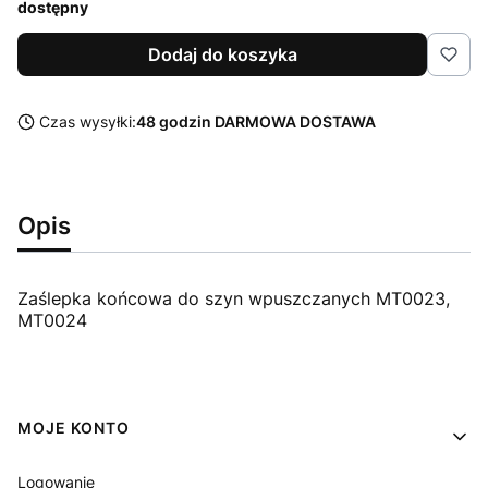
dostępny
Dodaj do koszyka
Czas wysyłki:
48 godzin DARMOWA DOSTAWA
Opis
Zaślepka końcowa do szyn wpuszczanych MT0023,
MT0024
Linki w stopce
MOJE KONTO
Logowanie