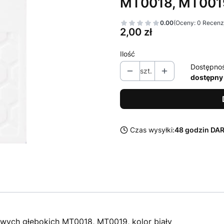
MT0018, MT0019,
0.00
(Oceny: 0 Recenzj
Cena
2,00 zł
Ilość
Dostępno
szt.
dostępny
Czas wysyłki:
48 godzin D
wych głębokich MT0018, MT0019, kolor biały