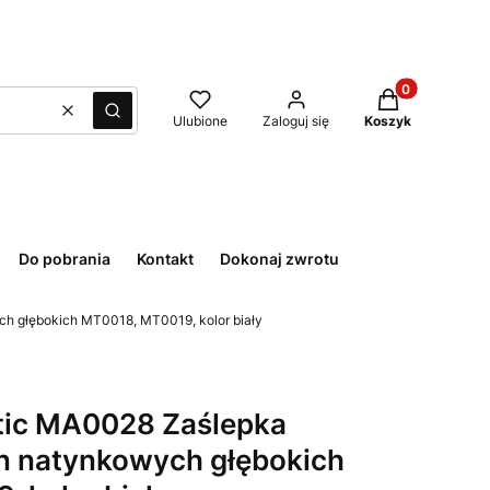
Produkty w kos
Wyczyść
Szukaj
Ulubione
Zaloguj się
Koszyk
Do pobrania
Kontakt
Dokonaj zwrotu
h głębokich MT0018, MT0019, kolor biały
tic MA0028 Zaślepka
n natynkowych głębokich