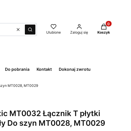
Produkty w kos
Wyczyść
Szukaj
Ulubione
Zaloguj się
Koszyk
Do pobrania
Kontakt
Dokonaj zwrotu
Do szyn MT0028, MT0029
ic MT0032 Łącznik T płytki
iały Do szyn MT0028, MT0029