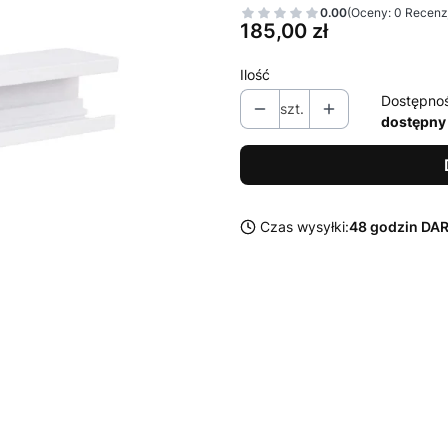
0.00
(Oceny: 0 Recenzj
Cena
185,00 zł
Ilość
Dostępno
szt.
dostępny
Czas wysyłki:
48 godzin D