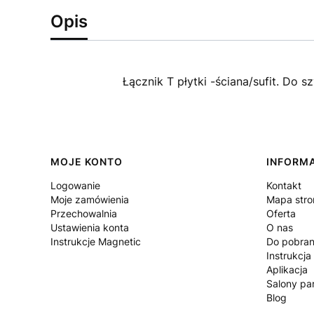
Opis
Łącznik T płytki -ściana/sufit. Do
Linki w stopce
MOJE KONTO
INFORM
Logowanie
Kontakt
Moje zamówienia
Mapa stro
Przechowalnia
Oferta
Ustawienia konta
O nas
Instrukcje Magnetic
Do pobran
Instrukcja
Aplikacja
Salony par
Blog