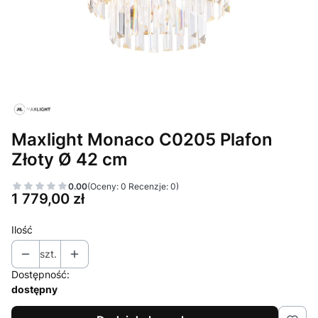
Maxlight Monaco C0205 Plafon
Złoty Ø 42 cm
0.00
(Oceny: 0 Recenzje: 0)
Cena
1 779,00 zł
Ilość
szt.
Dostępność:
dostępny