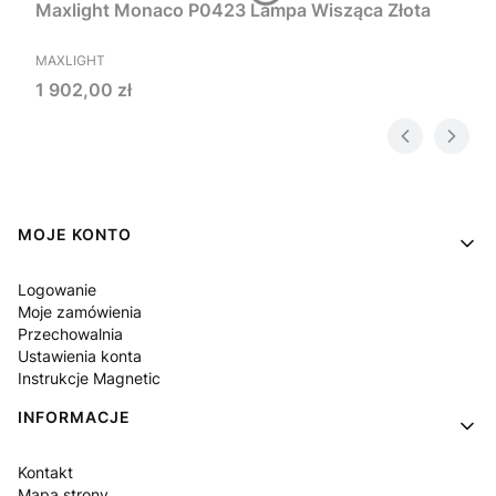
Maxlight Monaco P0423 Lampa Wisząca Złota
PRODUCENT
MAXLIGHT
Cena
1 902,00 zł
Linki w stopce
MOJE KONTO
Logowanie
Moje zamówienia
Przechowalnia
Ustawienia konta
Instrukcje Magnetic
INFORMACJE
Kontakt
Mapa strony