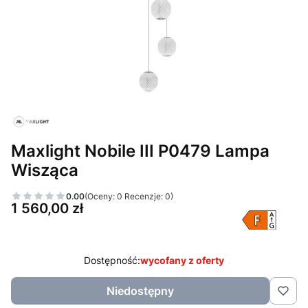
Maxlight Nobile III P0479 Lampa
Wisząca
0.00
(Oceny: 0 Recenzje: 0)
Cena
1 560,00 zł
Dostępność:
wycofany z oferty
Niedostępny