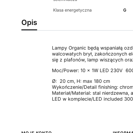
Klasa energetyczna
G
Opis
Lampy Organic będą wspaniałą ozdo
walcowatych brył, zakończonych ele
się z plafonów, lamp wiszących ora
Moc/Power: 10 x 1W LED 230V 60
Ø: 20 cm, H: max 180 cm
Wykończenie/Detail finishing: chr
Materiał/Material: stal nierdzewna, a
LED w komplecie/LED included 30
MOJE KONTO
INFORM