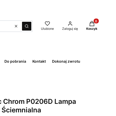
Produkty w kos
Wyczyść
Szukaj
Ulubione
Zaloguj się
Koszyk
Do pobrania
Kontakt
Dokonaj zwrotu
ic Chrom P0206D Lampa
 Ściemnialna