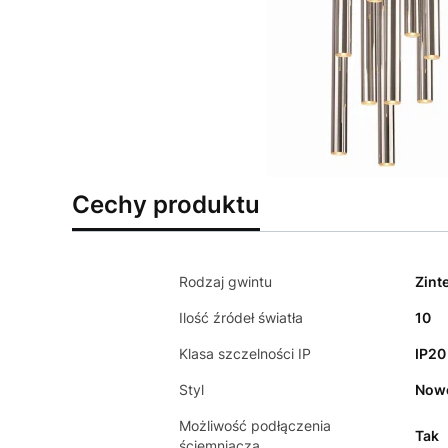
Cechy produktu
Rodzaj gwintu
Zint
Ilość źródeł światła
10
Klasa szczelności IP
IP20
Styl
Now
Możliwość podłączenia
Tak
ściemniacza