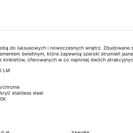
bą do luksusowych i nowoczesnych wnętrz. Zbudowane są 
mentem świetlnym, które zapewnią szeroki strumień jasne
z kinkietów, oferowanych w co najmniej dwóch atrakcyjnyc
0 LM
om/chrome
kryl/ stainless steel
00K
ACJE
ZAKUPY