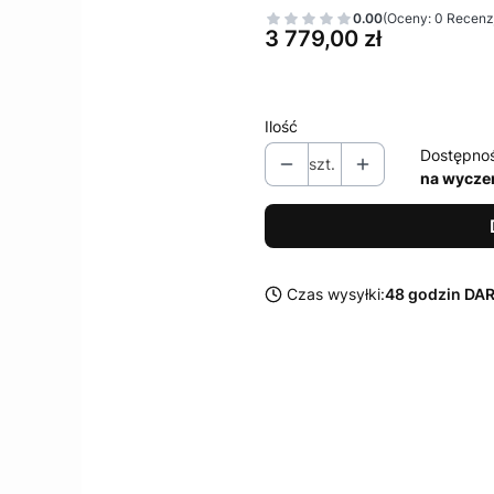
0.00
(Oceny: 0 Recenzj
Cena
3 779,00 zł
Ilość
Dostępno
szt.
na wycze
Czas wysyłki:
48 godzin D