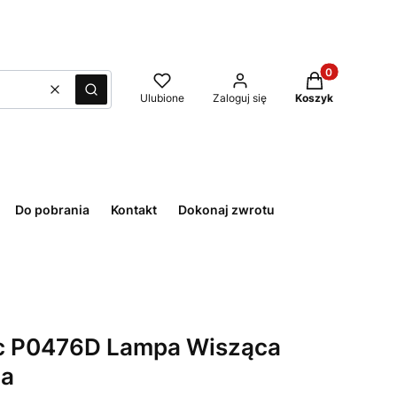
Produkty w kos
Wyczyść
Szukaj
Ulubione
Zaloguj się
Koszyk
Do pobrania
Kontakt
Dokonaj zwrotu
ic P0476D Lampa Wisząca
na