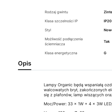
Rodzaj gwintu
Zint
Klasa szczelności IP
IP20
Styl
Now
Możliwość podłączenia
Tak
ściemniacza
Klasa energetyczna
G
Opis
Lampy Organic będą wspaniałą ozdo
walcowatych brył, zakończonych ele
się z plafonów, lamp wiszących ora
Moc/Power: 33 x 1W + 4 x 3W LED