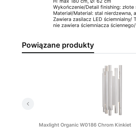
H: max 180 cm, Ø: 62 cm
Wykończenie/Detail finishing: złot
Materiał/Material: stal nierdzewna, ak
Zawiera zasilacz LED ściemnialny/ 
nie zawiera ściemniacza ściennego/
Powiązane produkty
Maxlight Organic W0186 Chrom Kinkiet