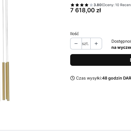
3.80
(Oceny: 10 Recenz
Cena
7 618,00 zł
Ilość
Dostępno
szt.
na wycze
Czas wysyłki:
48 godzin D