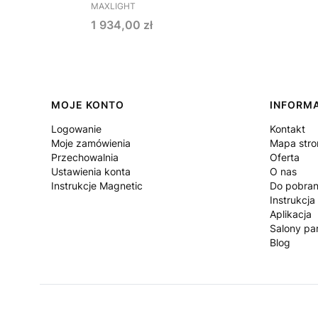
PRODUCENT
MAXLIGHT
Cena
1 934,00 zł
Linki w stopce
MOJE KONTO
INFORM
Logowanie
Kontakt
Moje zamówienia
Mapa stro
Przechowalnia
Oferta
Ustawienia konta
O nas
Instrukcje Magnetic
Do pobran
Instrukcja
Aplikacja
Salony par
Blog