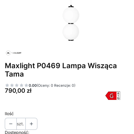
Maxlight P0469 Lampa Wisząca
Tama
0.00
(Oceny: 0 Recenzje: 0)
Cena
790,00 zł
Ilość
szt.
Dostępność: