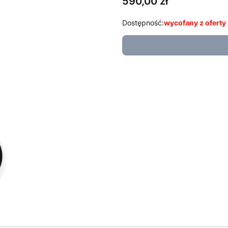
Cena
590,00 zł
Dostępność:
wycofany z oferty