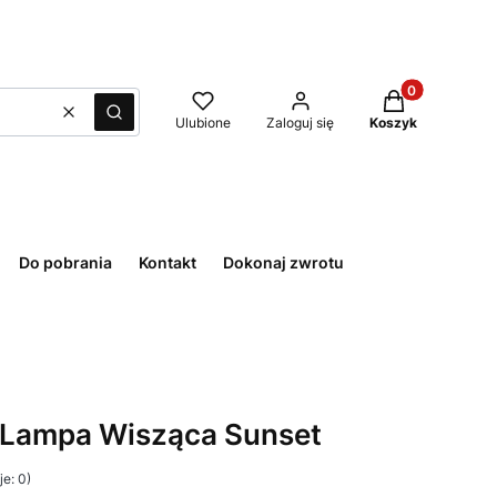
Produkty w kos
Wyczyść
Szukaj
Ulubione
Zaloguj się
Koszyk
Do pobrania
Kontakt
Dokonaj zwrotu
 Lampa Wisząca Sunset
e: 0)