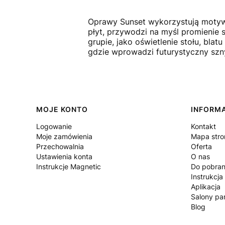
Oprawy Sunset wykorzystują motyw
płyt, przywodzi na myśl promienie 
grupie, jako oświetlenie stołu, bla
gdzie wprowadzi futurystyczny sznyt
Linki w stopce
MOJE KONTO
INFORM
Logowanie
Kontakt
Moje zamówienia
Mapa stro
Przechowalnia
Oferta
Ustawienia konta
O nas
Instrukcje Magnetic
Do pobran
Instrukcja
Aplikacja
Salony par
Blog