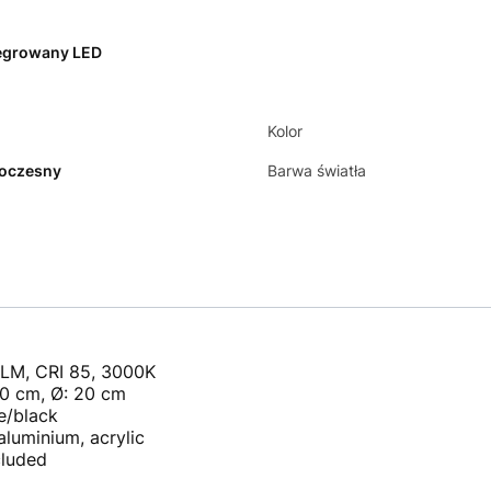
egrowany LED
Kolor
oczesny
Barwa światła
LM, CRI 85, 3000K
,0 cm, Ø: 20 cm
e/black
aluminium, acrylic
cluded