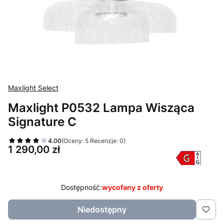
Maxlight Select
Maxlight P0532 Lampa Wisząca
Signature C
4.00
(Oceny: 5 Recenzje: 0)
Cena
1 290,00 zł
Dostępność:
wycofany z oferty
Niedostępny