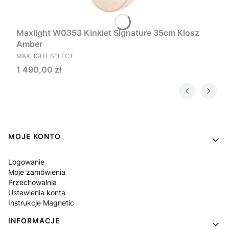
Maxlight W0353 Kinkiet Signature 35cm Klosz
Amber
PRODUCENT
MAXLIGHT SELECT
Cena
1 490,00 zł
Linki w stopce
MOJE KONTO
Logowanie
Moje zamówienia
Przechowalnia
Ustawienia konta
Instrukcje Magnetic
INFORMACJE