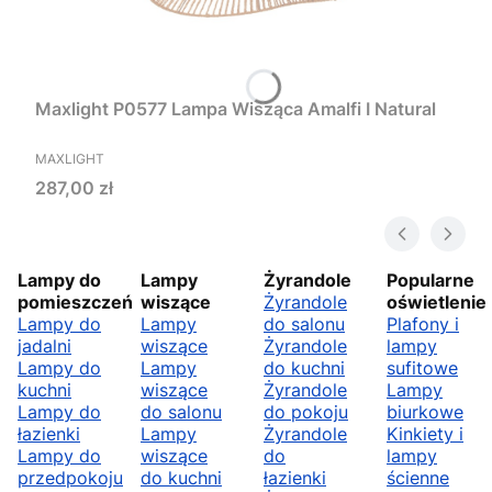
Maxlight P0577 Lampa Wisząca Amalfi I Natural
PRODUCENT
MAXLIGHT
Cena
287,00 zł
Lampy do
Lampy
Żyrandole
Popularne
pomieszczeń
wiszące
Żyrandole
oświetlenie
Lampy do
Lampy
do salonu
Plafony i
jadalni
wiszące
Żyrandole
lampy
Lampy do
Lampy
do kuchni
sufitowe
kuchni
wiszące
Żyrandole
Lampy
Lampy do
do salonu
do pokoju
biurkowe
łazienki
Lampy
Żyrandole
Kinkiety i
Lampy do
wiszące
do
lampy
przedpokoju
do kuchni
łazienki
ścienne