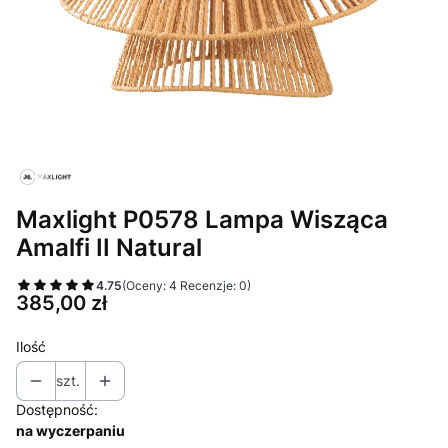
Maxlight P0578 Lampa Wisząca
Amalfi II Natural
4.75
(Oceny: 4 Recenzje: 0)
Cena
385,00 zł
Ilość
szt.
Dostępność:
na wyczerpaniu