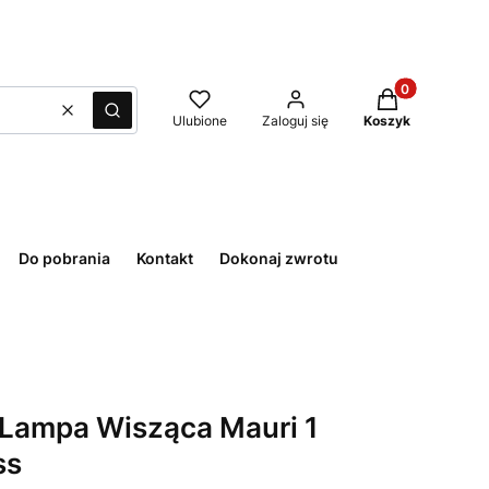
Produkty w kos
Wyczyść
Szukaj
Ulubione
Zaloguj się
Koszyk
Do pobrania
Kontakt
Dokonaj zwrotu
 Lampa Wisząca Mauri 1
ss