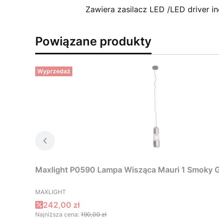
Zawiera zasilacz LED /LED driver i
Powiązane produkty
Wyprzedaż
Maxlight P0590 Lampa Wisząca Mauri 1 Smoky G
PRODUCENT
MAXLIGHT
Cena promocyjna
242,00 zł
Najniższa cena:
190,00 zł