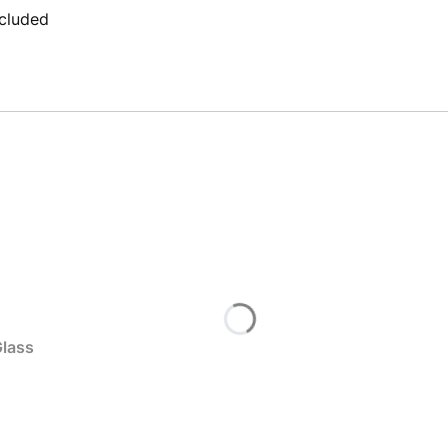
ncluded
lass