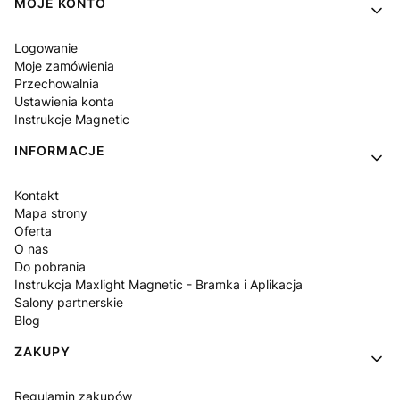
Linki w stopce
MOJE KONTO
Logowanie
Moje zamówienia
Przechowalnia
Ustawienia konta
Instrukcje Magnetic
INFORMACJE
Kontakt
Mapa strony
Oferta
O nas
Do pobrania
Instrukcja Maxlight Magnetic - Bramka i Aplikacja
Salony partnerskie
Blog
ZAKUPY
Regulamin zakupów