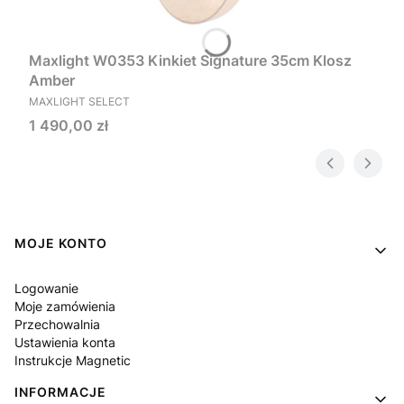
Maxlight W0353 Kinkiet Signature 35cm Klosz
Amber
PRODUCENT
MAXLIGHT SELECT
Cena
1 490,00 zł
Linki w stopce
MOJE KONTO
Logowanie
Moje zamówienia
Przechowalnia
Ustawienia konta
Instrukcje Magnetic
INFORMACJE