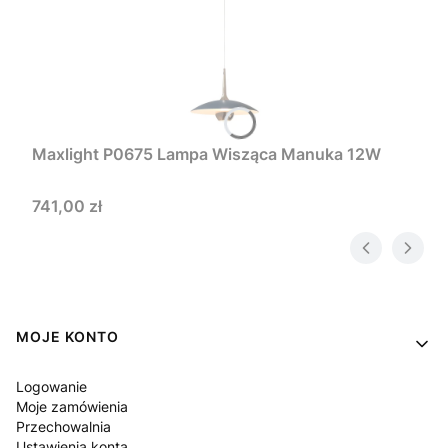
Maxlight P0675 Lampa Wisząca Manuka 12W
Cena
741,00 zł
Linki w stopce
MOJE KONTO
Logowanie
Moje zamówienia
Przechowalnia
Ustawienia konta