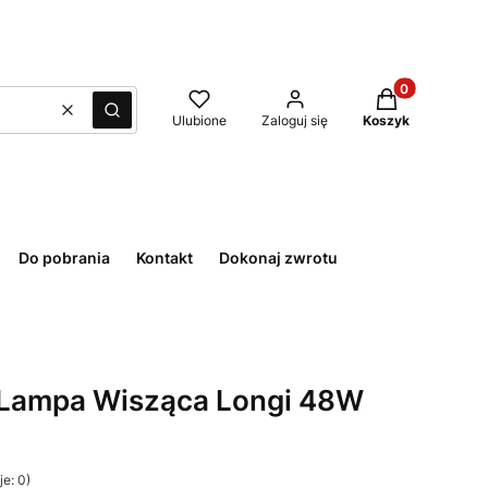
Produkty w kos
Wyczyść
Szukaj
Ulubione
Zaloguj się
Koszyk
Do pobrania
Kontakt
Dokonaj zwrotu
 Lampa Wisząca Longi 48W
e: 0)