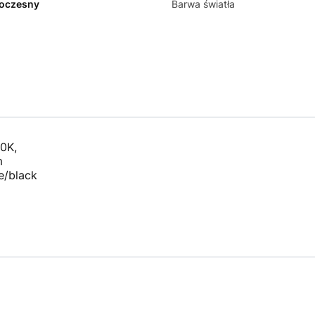
oczesny
Barwa światła
0K,
m
e/black