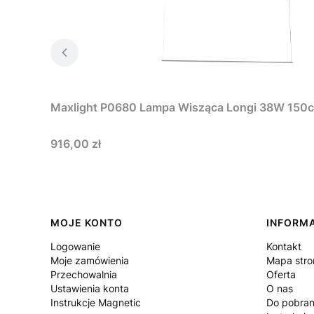
Maxlight P0680 Lampa Wisząca Longi 38W 150
Cena
916,00 zł
Linki w stopce
MOJE KONTO
INFORM
Logowanie
Kontakt
Moje zamówienia
Mapa stro
Przechowalnia
Oferta
Ustawienia konta
O nas
Instrukcje Magnetic
Do pobran