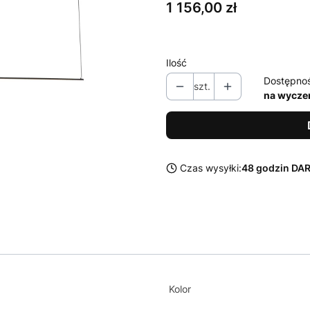
Cena
1 156,00 zł
Ilość
Dostępno
szt.
na wycze
Czas wysyłki:
48 godzin D
Kolor