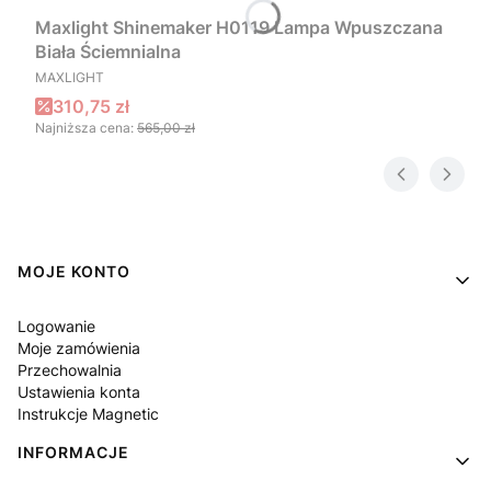
Maxlight Shinemaker H0119 Lampa Wpuszczana
Biała Ściemnialna
PRODUCENT
MAXLIGHT
Cena promocyjna
310,75 zł
Najniższa cena:
565,00 zł
Linki w stopce
MOJE KONTO
Logowanie
Moje zamówienia
Przechowalnia
Ustawienia konta
Instrukcje Magnetic
INFORMACJE