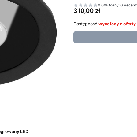
0.00
(Oceny: 0 Recenzj
Cena
310,00 zł
Dostępność:
wycofany z oferty
egrowany LED