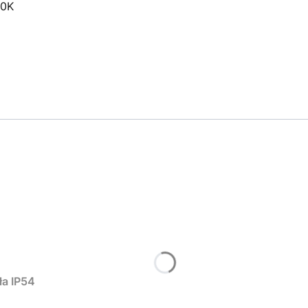
00K
a IP54