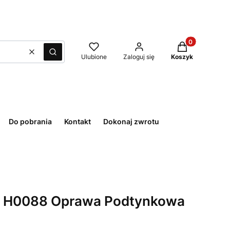
Produkty w kos
Wyczyść
Szukaj
Ulubione
Zaloguj się
Koszyk
Do pobrania
Kontakt
Dokonaj zwrotu
a H0088 Oprawa Podtynkowa