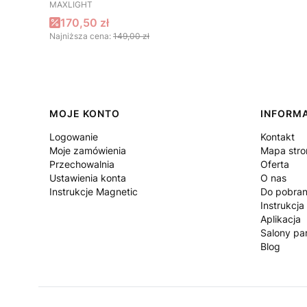
PRODUCENT
MAXLIGHT
Cena promocyjna
170,50 zł
Najniższa cena:
149,00 zł
Linki w stopce
MOJE KONTO
INFORM
Logowanie
Kontakt
Moje zamówienia
Mapa stro
Przechowalnia
Oferta
Ustawienia konta
O nas
Instrukcje Magnetic
Do pobran
Instrukcja
Aplikacja
Salony par
Blog