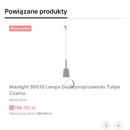
Powiązane produkty
Wyprzedaż
Maxlight S0018 Lampa Do Szynoprzewodu Tulipe
Czarna
PRODUCENT
MAXLIGHT
Cena promocyjna
198,00 zł
Najniższa cena:
180,00 zł