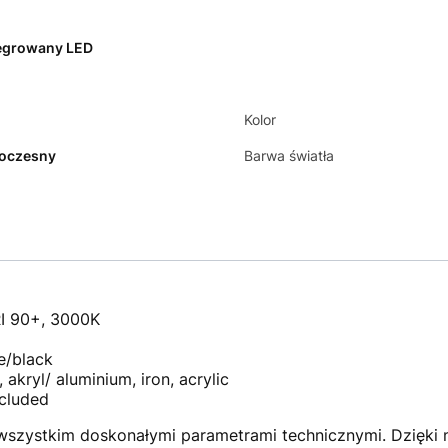
egrowany LED
Kolor
oczesny
Barwa światła
I 90+, 3000K
e/black
 akryl/ aluminium, iron, acrylic
ncluded
wszystkim doskonałymi parametrami technicznymi. Dzięki