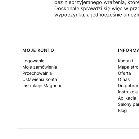
bez nieprzyjemnego wrażenia, któr
Doskonale sprawdzi się więc w prze
wypoczynku, a jednocześnie umożli
Linki w stopce
MOJE KONTO
INFORM
Logowanie
Kontakt
Moje zamówienia
Mapa stro
Przechowalnia
Oferta
Ustawienia konta
O nas
Instrukcje Magnetic
Do pobran
Instrukcja
Aplikacja
Salony par
Blog