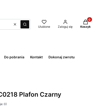
Produkty w kos
Wyczyść
Szukaj
Ulubione
Zaloguj się
Koszyk
Do pobrania
Kontakt
Dokonaj zwrotu
C0218 Plafon Czarny
e: 0)