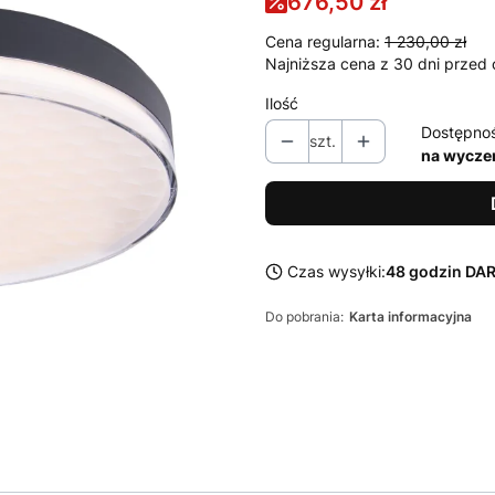
676,50 zł
Cena regularna:
1 230,00 zł
Najniższa cena z 30 dni przed 
Ilość
Dostępno
szt.
na wycze
Czas wysyłki:
48 godzin D
Do pobrania:
Karta informacyjna