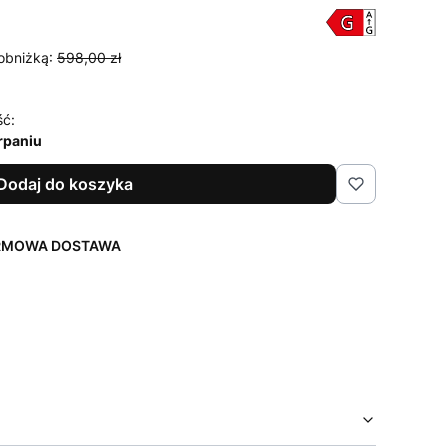
obniżką:
598,00 zł
ść:
rpaniu
Dodaj do koszyka
ARMOWA DOSTAWA