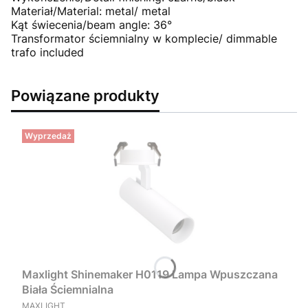
Materiał/Material: metal/ metal
Kąt świecenia/beam angle: 36°
Transformator ściemnialny w komplecie/ dimmable
trafo included
Powiązane produkty
Wyprzedaż
Maxlight Shinemaker H0119 Lampa Wpuszczana
Biała Ściemnialna
PRODUCENT
MAXLIGHT