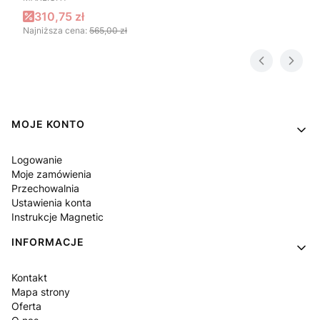
Cena promocyjna
310,75 zł
Najniższa cena:
565,00 zł
Linki w stopce
MOJE KONTO
Logowanie
Moje zamówienia
Przechowalnia
Ustawienia konta
Instrukcje Magnetic
INFORMACJE
Kontakt
Mapa strony
Oferta