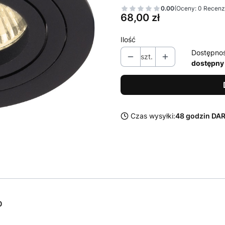
0.00
(Oceny: 0 Recenzj
Cena
68,00 zł
Ilość
Dostępno
szt.
dostępny
Czas wysyłki:
48 godzin D
0