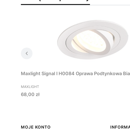
Maxlight Signal I H0084 Oprawa Podtynkowa Bia
PRODUCENT
MAXLIGHT
Cena
68,00 zł
Linki w stopce
MOJE KONTO
INFORM