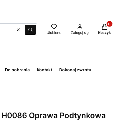
Produkty w kos
Wyczyść
Szukaj
Ulubione
Zaloguj się
Koszyk
Do pobrania
Kontakt
Dokonaj zwrotu
 I H0086 Oprawa Podtynkowa