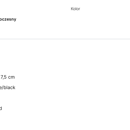
Kolor
oczesny
7,5 cm
e/black
d