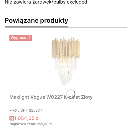
Nie zawiera żarówek/bulbs excluded
Powiązane produkty
Wyprzedaż
Maxlight Vogue W0227 Kinkiet Złoty
PRODUCENT
MAXLIGHT SELECT
Cena promocyjna
1 054,35 zł
Najniższa cena:
959,08 zł