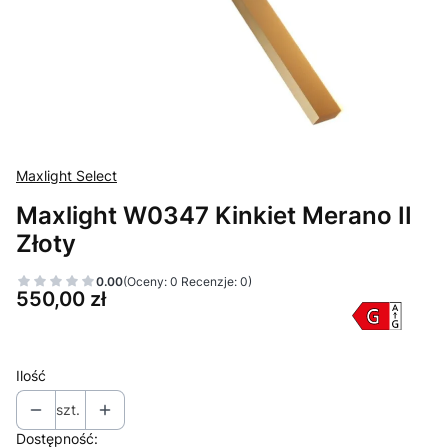
Maxlight Select
Maxlight W0347 Kinkiet Merano II
Złoty
0.00
(Oceny: 0 Recenzje: 0)
Cena
550,00 zł
Ilość
szt.
Dostępność: