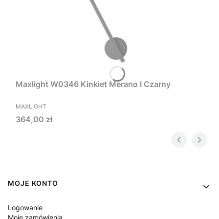
Maxlight W0346 Kinkiet Merano I Czarny
PRODUCENT
MAXLIGHT
Cena
364,00 zł
Linki w stopce
MOJE KONTO
Logowanie
Moje zamówienia