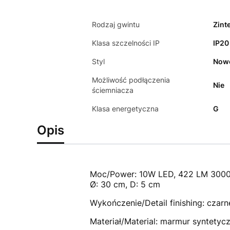
Rodzaj gwintu
Zint
Klasa szczelności IP
IP20
Styl
Now
Możliwość podłączenia
Nie
ściemniacza
Klasa energetyczna
G
Opis
Moc/Power: 10W LED, 422 LM 300
Ø: 30 cm, D: 5 cm
Wykończenie/Detail finishing: czarn
Materiał/Material: marmur syntetyc