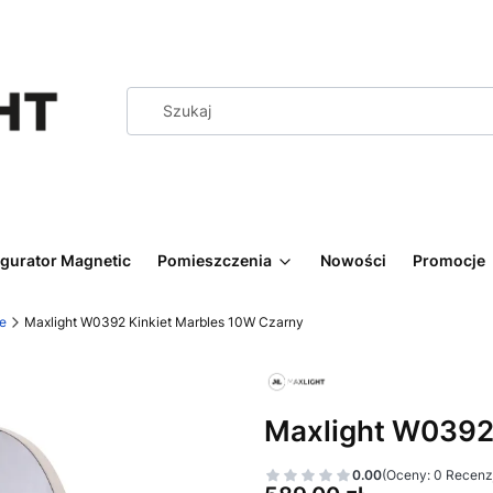
igurator Magnetic
Pomieszczenia
Nowości
Promocje
ne
Maxlight W0392 Kinkiet Marbles 10W Czarny
Maxlight W0392 
0.00
(Oceny: 0 Recenzj