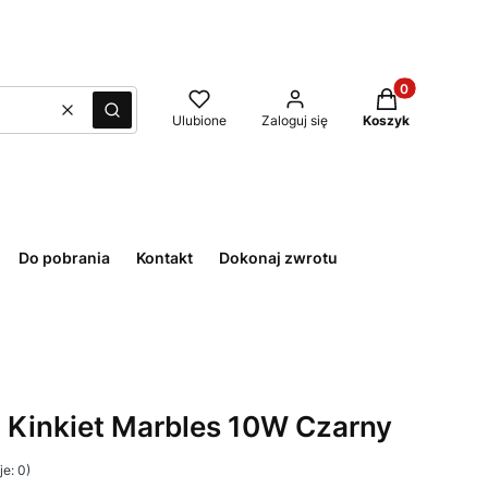
Produkty w kos
Wyczyść
Szukaj
Ulubione
Zaloguj się
Koszyk
Do pobrania
Kontakt
Dokonaj zwrotu
Kinkiet Marbles 10W Czarny
e: 0)