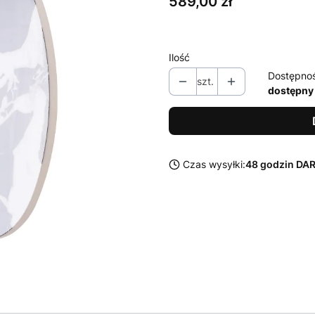
Cena
589,00 zł
Ilość
Dostępno
szt.
dostępny
Czas wysyłki:
48 godzin D