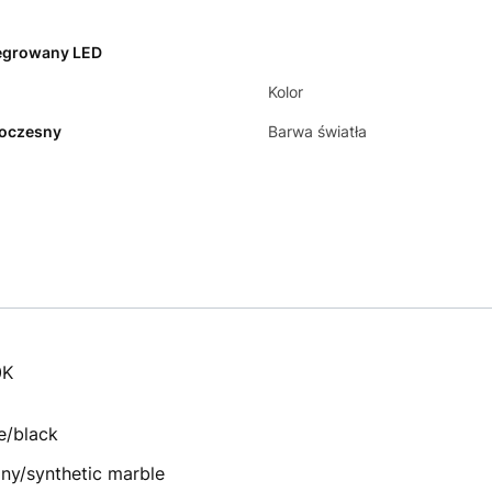
egrowany LED
Kolor
oczesny
Barwa światła
0K
e/black
zny/synthetic marble