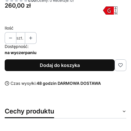
0.00
(Oceny: 0 Recenzje: 0)
Cena
260,00 zł
Ilość
szt.
Dostępność:
na wyczerpaniu
Dodaj do koszyka
Czas wysyłki:
48 godzin DARMOWA DOSTAWA
Cechy produktu