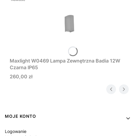
Maxlight W0469 Lampa Zewnętrzna Badia 12W
Czarna IP65
Cena
260,00 zł
Linki w stopce
MOJE KONTO
Logowanie