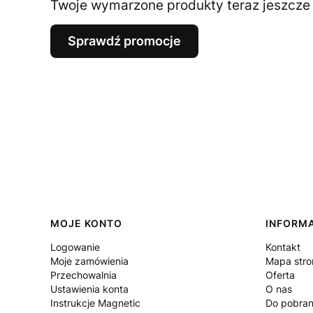
Twoje wymarzone produkty teraz jeszcze t
Sprawdź promocje
Linki w stopce
MOJE KONTO
INFORM
Logowanie
Kontakt
Moje zamówienia
Mapa stro
Przechowalnia
Oferta
Ustawienia konta
O nas
Instrukcje Magnetic
Do pobran