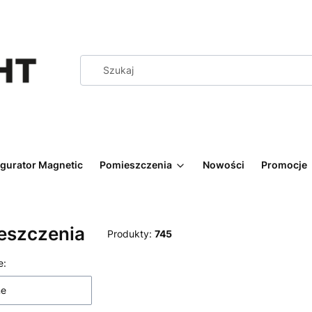
igurator Magnetic
Pomieszczenia
Nowości
Promocje
eszczenia
Produkty:
745
 produktów
e:
ne