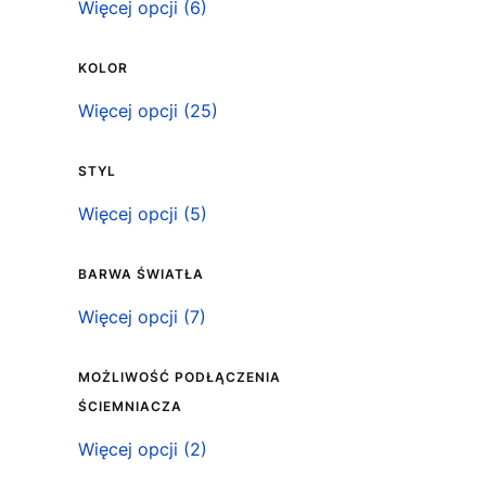
Klasa szczelności IP
Więcej opcji (6)
KOLOR
Kolor
Więcej opcji (25)
STYL
Styl
Więcej opcji (5)
BARWA ŚWIATŁA
Barwa światła
Więcej opcji (7)
MOŻLIWOŚĆ PODŁĄCZENIA
ŚCIEMNIACZA
Możliwość podłączenia ściemniacza
Więcej opcji (2)