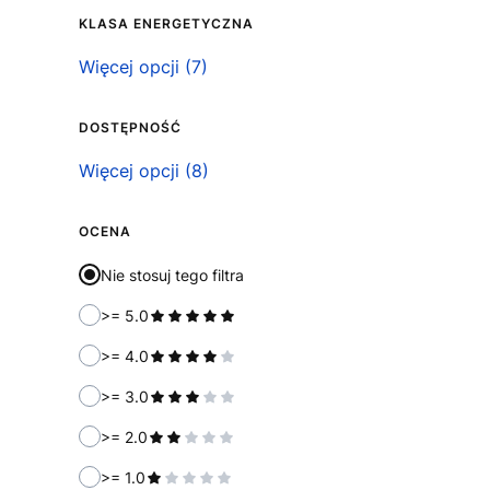
KLASA ENERGETYCZNA
Klasa energetyczna
Więcej opcji (7)
DOSTĘPNOŚĆ
Dostępność
Więcej opcji (8)
OCENA
Nie stosuj tego filtra
>= 5.0
>= 4.0
>= 3.0
>= 2.0
>= 1.0