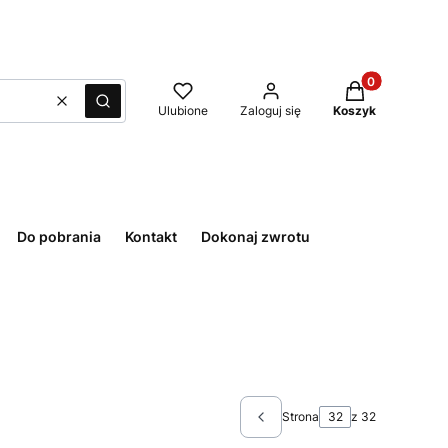
Produkty w kos
Wyczyść
Szukaj
Ulubione
Zaloguj się
Koszyk
Do pobrania
Kontakt
Dokonaj zwrotu
Strona
z 32
Poprzednie produkty