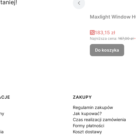
aniej!
Maxlight Window H
Cena promocyjna
183,15 zł
Najniższa cena:
167,00 zł
+
Do koszyka
ACJE
ZAKUPY
Regulamin zakupów
ny
Jak kupować?
Czas realizacji zamówienia
Formy płatności
ia
Koszt dostawy