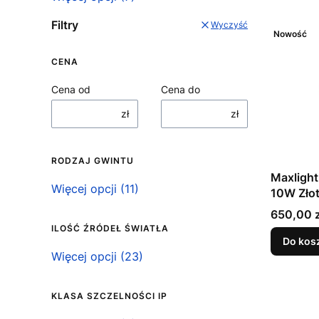
Filtry
Wyczyść
Nowość
CENA
Cena od
Cena do
zł
zł
RODZAJ GWINTU
Maxlight
Rodzaj gwintu
Więcej opcji (11)
10W Zło
Cena
650,00 z
ILOŚĆ ŹRÓDEŁ ŚWIATŁA
Do kos
Ilość źródeł światła
Więcej opcji (23)
KLASA SZCZELNOŚCI IP