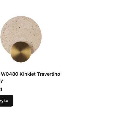
 W0480 Kinkiet Travertino
ty
ł
zyka