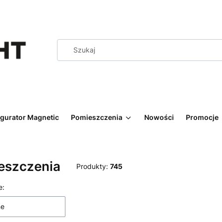
igurator Magnetic
Pomieszczenia
Nowości
Promocje
eszczenia
Produkty:
745
 produktów
e:
ne