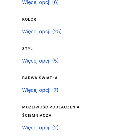
Klasa szczelności IP
Więcej opcji (6)
KOLOR
Kolor
Więcej opcji (25)
STYL
Styl
Więcej opcji (5)
BARWA ŚWIATŁA
Barwa światła
Więcej opcji (7)
MOŻLIWOŚĆ PODŁĄCZENIA
ŚCIEMNIACZA
Możliwość podłączenia ściemniacza
Więcej opcji (2)