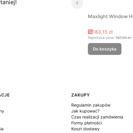
aniej!
Maxlight Window H
Cena promocyjna
183,15 zł
Najniższa cena:
167,00 zł
+
Do koszyka
ACJE
ZAKUPY
Regulamin zakupów
ny
Jak kupować?
Czas realizacji zamówienia
Formy płatności
ia
Koszt dostawy