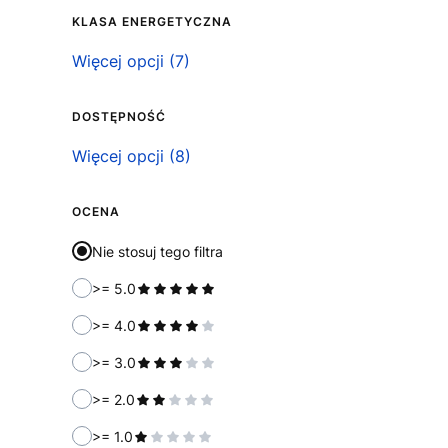
KLASA ENERGETYCZNA
Klasa energetyczna
Więcej opcji (7)
DOSTĘPNOŚĆ
Dostępność
Więcej opcji (8)
OCENA
Nie stosuj tego filtra
>= 5.0
>= 4.0
>= 3.0
>= 2.0
>= 1.0