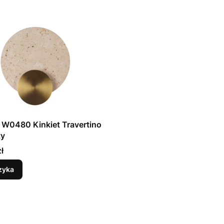
 W0480 Kinkiet Travertino
ty
ł
zyka