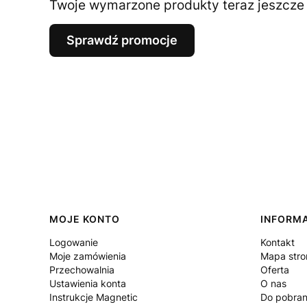
Twoje wymarzone produkty teraz jeszcze t
Sprawdź promocje
Linki w stopce
MOJE KONTO
INFORM
Logowanie
Kontakt
Moje zamówienia
Mapa stro
Przechowalnia
Oferta
Ustawienia konta
O nas
Instrukcje Magnetic
Do pobran