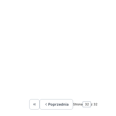
Poprzednia
Strona
z 32
Wróć do pierwszej strony z produktami