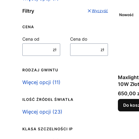
Filtry
Wyczyść
Nowość
CENA
Cena od
Cena do
zł
zł
RODZAJ GWINTU
Maxlight
Rodzaj gwintu
Więcej opcji (11)
10W Zło
Cena
650,00 z
ILOŚĆ ŹRÓDEŁ ŚWIATŁA
Do kos
Ilość źródeł światła
Więcej opcji (23)
KLASA SZCZELNOŚCI IP