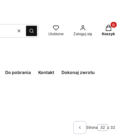
Produkty w kos
Wyczyść
Szukaj
Ulubione
Zaloguj się
Koszyk
Do pobrania
Kontakt
Dokonaj zwrotu
Strona
z 32
Poprzednie produkty