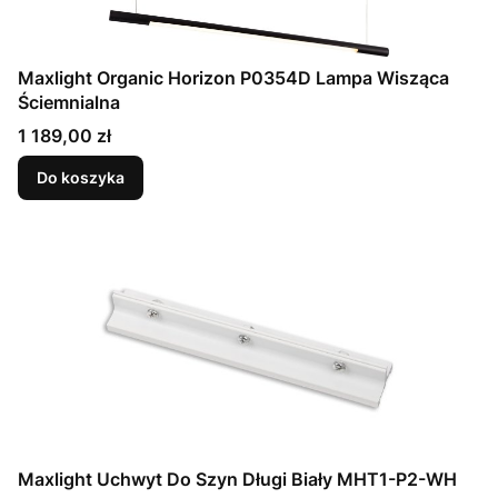
Maxlight Organic Horizon P0354D Lampa Wisząca
Ściemnialna
Cena
1 189,00 zł
Do koszyka
Maxlight Uchwyt Do Szyn Długi Biały MHT1-P2-WH