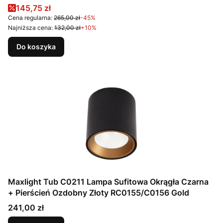
Gold
Cena promocyjna
145,75 zł
Cena regularna:
265,00 zł
-45%
Najniższa cena:
132,00 zł
+10%
Do koszyka
Maxlight Tub C0211 Lampa Sufitowa Okrągła Czarna
+ Pierścień Ozdobny Złoty RC0155/C0156 Gold
Cena
241,00 zł