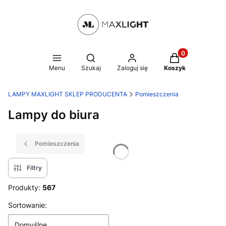
Produkty w kosz
Otwórz wyszukiwarkę
Menu
Szukaj
Zaloguj się
Koszyk
LAMPY MAXLIGHT SKLEP PRODUCENTA
Pomieszczenia
Lampy do biura
Pomieszczenia
Filtry
Produkty:
567
Lista produktów
Sortowanie:
Domyślne