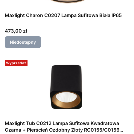
Maxlight Charon C0207 Lampa Sufitowa Biała IP65
Cena
473,00 zł
Niedostępny
Wyprzedaż
Maxlight Tub C0212 Lampa Sufitowa Kwadratowa
Czarna + Pierścień Ozdobny Złoty RC0155/C0156