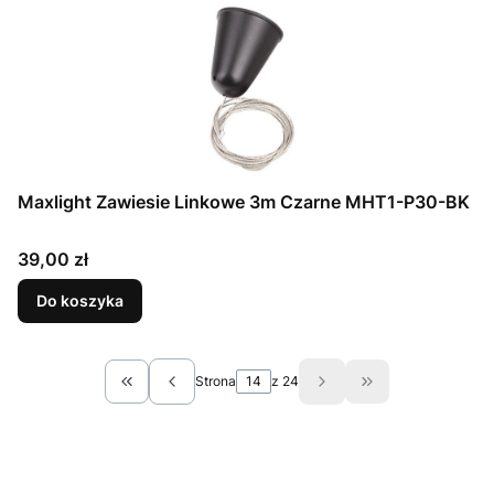
Maxlight Zawiesie Linkowe 3m Czarne MHT1-P30-BK
Cena
39,00 zł
Do koszyka
Strona
z 24
Wróć do pierwszej strony z produktami
Przejdź do ostat