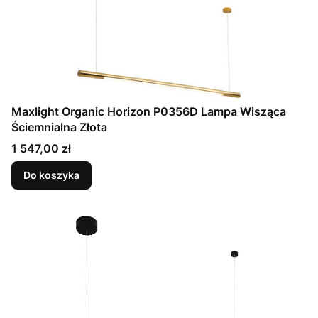
Maxlight Organic Horizon P0356D Lampa Wisząca
Ściemnialna Złota
Cena
1 547,00 zł
Do koszyka