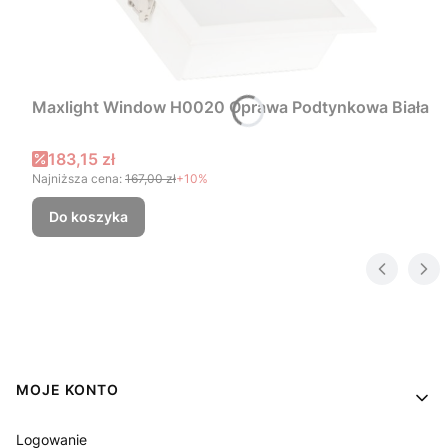
Maxlight Window H0020 Oprawa Podtynkowa Biała
Cena promocyjna
183,15 zł
Najniższa cena:
167,00 zł
+10%
Do koszyka
Linki w stopce
MOJE KONTO
Logowanie