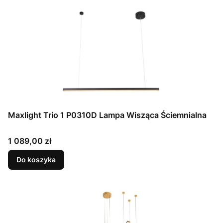
Maxlight Trio 1 P0310D Lampa Wisząca Ściemnialna
Cena
1 089,00 zł
Do koszyka