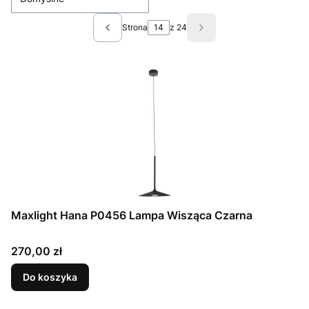
Strona
z 24
Poprzednie produkty
Następne produkty
Maxlight Hana P0456 Lampa Wisząca Czarna
Cena
270,00 zł
Do koszyka