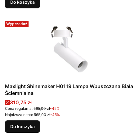
Do koszyka
Wyprzedaż
Maxlight Shinemaker H0119 Lampa Wpuszczana Biała
Ściemnialna
Cena promocyjna
310,75 zł
Cena regularna:
565,00 zł
-45%
Najniższa cena:
565,00 zł
-45%
Do koszyka