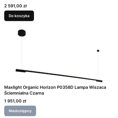
Cena
2 591,00 zł
Do koszyka
Maxlight Organic Horizon P0358D Lampa Wiszaca
Ściemnialna Czarna
Cena
1 951,00 zł
Niedostępny