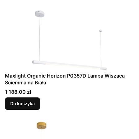
Maxlight Organic Horizon P0357D Lampa Wiszaca
Ściemnialna Biała
Cena
1 188,00 zł
Do koszyka