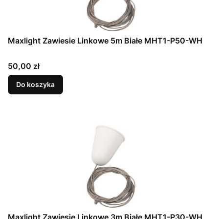
Maxlight Zawiesie Linkowe 5m Białe MHT1-P50-WH
Cena
50,00 zł
Do koszyka
Maxlight Zawiesie Linkowe 3m Białe MHT1-P30-WH