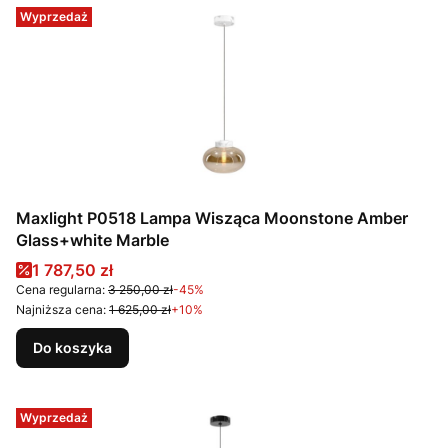
Wyprzedaż
Maxlight P0518 Lampa Wisząca Moonstone Amber
Glass+white Marble
Cena promocyjna
1 787,50 zł
Cena regularna:
3 250,00 zł
-45%
Najniższa cena:
1 625,00 zł
+10%
Do koszyka
Wyprzedaż