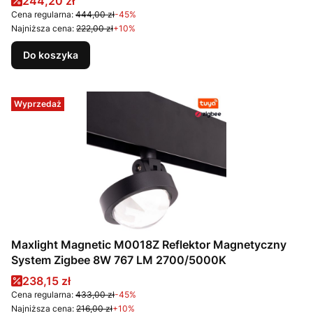
Cena promocyjna
244,20 zł
Cena regularna:
444,00 zł
-45%
Najniższa cena:
222,00 zł
+10%
Do koszyka
Wyprzedaż
Maxlight Magnetic M0018Z Reflektor Magnetyczny
System Zigbee 8W 767 LM 2700/5000K
Cena promocyjna
238,15 zł
Cena regularna:
433,00 zł
-45%
Najniższa cena:
216,00 zł
+10%