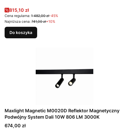
Cena promocyjna
815,10 zł
Cena regularna:
1 482,00 zł
-45%
Najniższa cena:
741,00 zł
+10%
Do koszyka
Maxlight Magnetic M0020D Reflektor Magnetyczny
Podwójny System Dali 10W 806 LM 3000K
Cena
674,00 zł