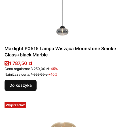
Maxlight P0515 Lampa Wisząca Moonstone Smoke
Glass+black Marble
Cena promocyjna
1 787,50 zł
Cena regularna:
3 250,00 zł
-45%
Najniższa cena:
1 625,00 zł
+10%
Do koszyka
Wyprzedaż