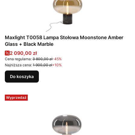
Maxlight T0058 Lampa Stołowa Moonstone Amber
Glass + Black Marble
Cena promocyjna
2 090,00 zł
Cena regularna:
3 800,00 zł
-45%
Najniższa cena:
1 900,00 zł
+10%
Do koszyka
Wyprzedaż