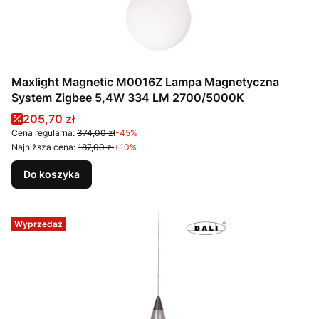
Maxlight Magnetic M0016Z Lampa Magnetyczna
System Zigbee 5,4W 334 LM 2700/5000K
Cena promocyjna
205,70 zł
Cena regularna:
374,00 zł
-45%
Najniższa cena:
187,00 zł
+10%
Do koszyka
Wyprzedaż