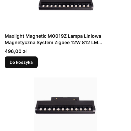
Maxlight Magnetic M0019Z Lampa Liniowa
Magnetyczna System Zigbee 12W 812 LM
2700/5000K
Cena
496,00 zł
Do koszyka