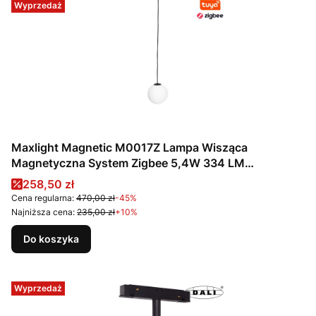
Wyprzedaż
Maxlight Magnetic M0017Z Lampa Wisząca
Magnetyczna System Zigbee 5,4W 334 LM
2700/5000K
Cena promocyjna
258,50 zł
Cena regularna:
470,00 zł
-45%
Najniższa cena:
235,00 zł
+10%
Do koszyka
Wyprzedaż