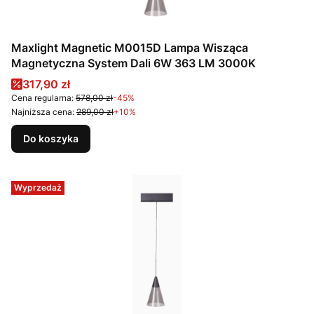
Maxlight Magnetic M0015D Lampa Wisząca
Magnetyczna System Dali 6W 363 LM 3000K
Cena promocyjna
317,90 zł
Cena regularna:
578,00 zł
-45%
Najniższa cena:
289,00 zł
+10%
Do koszyka
Wyprzedaż