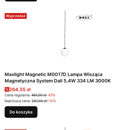
Wyprzedaż
Maxlight Magnetic M0017D Lampa Wisząca
Magnetyczna System Dali 5,4W 334 LM 3000K
Cena promocyjna
264,55 zł
Cena regularna:
481,00 zł
-45%
Najniższa cena:
241,00 zł
+10%
Do koszyka