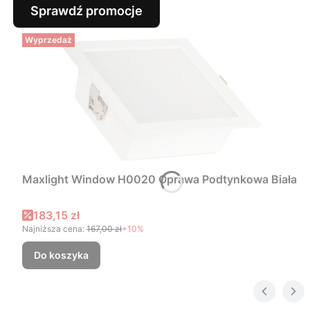
Sprawdź promocje
Wyprzedaż
Maxlight Window H0020 Oprawa Podtynkowa Biała
Cena promocyjna
183,15 zł
Najniższa cena:
167,00 zł
+10%
Do koszyka