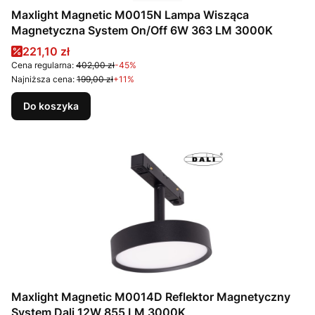
Maxlight Magnetic M0015N Lampa Wisząca
Magnetyczna System On/Off 6W 363 LM 3000K
Cena promocyjna
221,10 zł
Cena regularna:
402,00 zł
-45%
Najniższa cena:
199,00 zł
+11%
Do koszyka
Maxlight Magnetic M0014D Reflektor Magnetyczny
System Dali 12W 855 LM 3000K