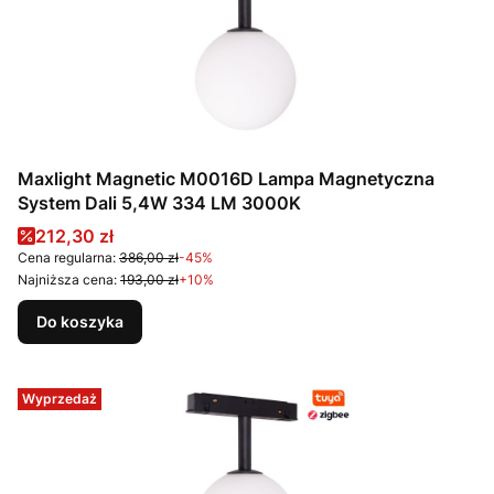
Maxlight Magnetic M0016D Lampa Magnetyczna
System Dali 5,4W 334 LM 3000K
Cena promocyjna
212,30 zł
Cena regularna:
386,00 zł
-45%
Najniższa cena:
193,00 zł
+10%
Do koszyka
Wyprzedaż