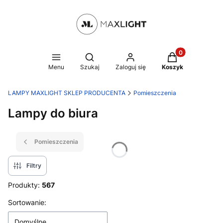
Produkty w kosz
Otwórz wyszukiwarkę
Menu
Szukaj
Zaloguj się
Koszyk
LAMPY MAXLIGHT SKLEP PRODUCENTA
Pomieszczenia
Lampy do biura
Pomieszczenia
Filtry
Produkty:
567
Lista produktów
Sortowanie:
Domyślne