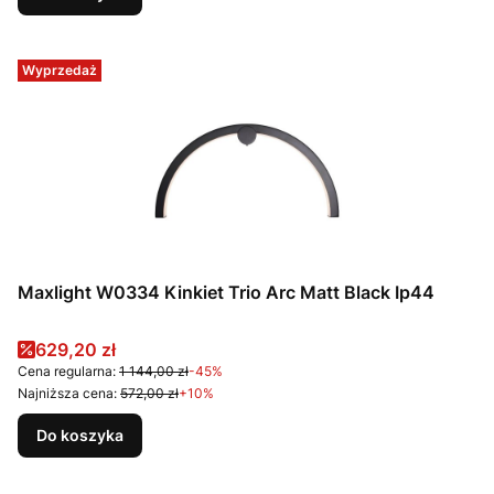
Wyprzedaż
Maxlight W0334 Kinkiet Trio Arc Matt Black Ip44
Cena promocyjna
629,20 zł
Cena regularna:
1 144,00 zł
-45%
Najniższa cena:
572,00 zł
+10%
Do koszyka