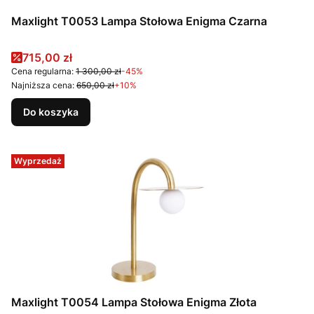
Maxlight T0053 Lampa Stołowa Enigma Czarna
Cena promocyjna
715,00 zł
Cena regularna:
1 300,00 zł
-45%
Najniższa cena:
650,00 zł
+10%
Do koszyka
Wyprzedaż
Maxlight T0054 Lampa Stołowa Enigma Złota