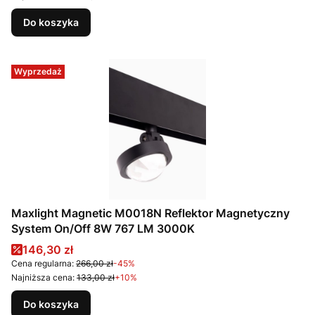
Do koszyka
Wyprzedaż
Maxlight Magnetic M0018N Reflektor Magnetyczny
System On/Off 8W 767 LM 3000K
Cena promocyjna
146,30 zł
Cena regularna:
266,00 zł
-45%
Najniższa cena:
133,00 zł
+10%
Do koszyka