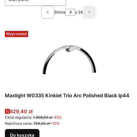
Strona
z 24
Poprzednie produkty
Następne produkty
Wyprzedaż
Maxlight W0335 Kinkiet Trio Arc Polished Black Ip44
Cena promocyjna
829,40 zł
Cena regularna:
1 508,00 zł
-45%
Najniższa cena:
754,00 zł
+10%
Do koszyka