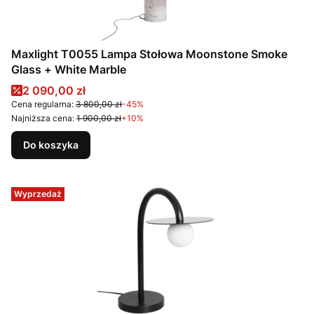
Maxlight T0055 Lampa Stołowa Moonstone Smoke
Glass + White Marble
Cena promocyjna
2 090,00 zł
Cena regularna:
3 800,00 zł
-45%
Najniższa cena:
1 900,00 zł
+10%
Do koszyka
Wyprzedaż