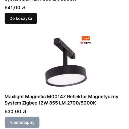
Cena
541,00 zł
Do koszyka
Maxlight Magnetic M0014Z Reflektor Magnetyczny
System Zigbee 12W 855 LM 2700/5000K
Cena
530,00 zł
Niedostępny