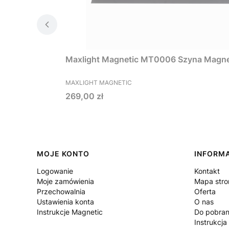
Maxlight Magnetic MT0006 Szyna Magn
PRODUCENT
MAXLIGHT MAGNETIC
Cena
269,00 zł
Linki w stopce
MOJE KONTO
INFORM
Logowanie
Kontakt
Moje zamówienia
Mapa stro
Przechowalnia
Oferta
Ustawienia konta
O nas
Instrukcje Magnetic
Do pobran
Instrukcja