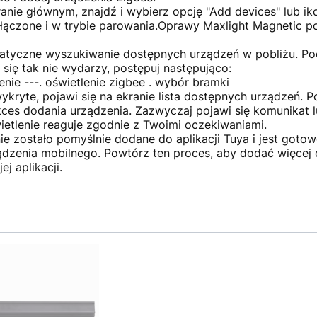
ranie głównym, znajdź i wybierz opcję "Add devices" lub ik
t włączone i w trybie parowania.Oprawy Maxlight Magnetic 
matyczne wyszukiwanie dostępnych urządzeń w pobliżu. Po
i się tak nie wydarzy, postępuj następująco:
enie ---. oświetlenie zigbee . wybór bramki
wykryte, pojawi się na ekranie lista dostępnych urządzeń.
ukces dodania urządzenia. Zazwyczaj pojawi się komunikat 
wietlenie reaguje zgodnie z Twoimi oczekiwaniami.
nie zostało pomyślnie dodane do aplikacji Tuya i jest gotow
dzenia mobilnego. Powtórz ten proces, aby dodać więcej o
j aplikacji.