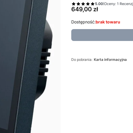
5.00
(Oceny: 1 Recenzj
Cena
649,00 zł
Dostępność:
brak towaru
Do pobrania:
Karta informacyjna