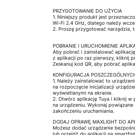
PRZYGOTOWANIE DO UŻYCIA
1. Niniejszy produkt jest przeznac
Wi-Fi 2.4 GHz, dlatego należy wcześ
2. Proszę przygotować narzędzia, tak
POBRANIE I URUCHOMIENIE APLIK
Aby pobrać i zainstalować aplikacj
z aplikacji po raz pierwszy, kliknij p
Zeskanuj kod QR, aby pobrać aplik
KONFIGURACJA POSZCZEGÓLNYCH
1. Należy zainstalować to urządzenie
na rozpoczęcie inicjalizacji urządz
wyświetlanymi na ekranie.
2. Otwórz aplikację Tuya i kliknij 
na urządzeniu. Wykonaj powiązane o
zakończeniu uruchamiania.
DODAJ OPRAWĘ MAXLIGHT DO APL
Możesz dodać urządzenie bezpośred
lub przejdź do aplikacji na smartfon