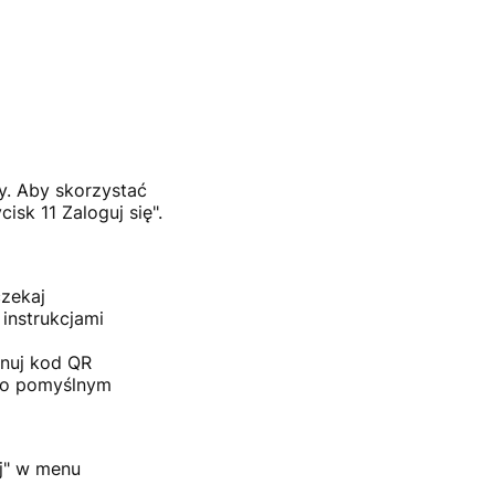
y. Aby skorzystać
cisk 11 Zaloguj się".
czekaj
 instrukcjami
anuj kod QR
 po pomyślnym
j" w menu