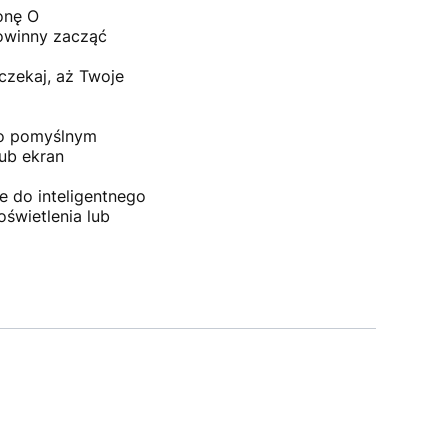
onę O
powinny zacząć
czekaj, aż Twoje
 Po pomyślnym
lub ekran
e do inteligentnego
świetlenia lub