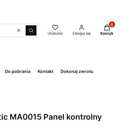
Produkty w kos
Wyczyść
Szukaj
Ulubione
Zaloguj się
Koszyk
Do pobrania
Kontakt
Dokonaj zwrotu
ic MA0015 Panel kontrolny