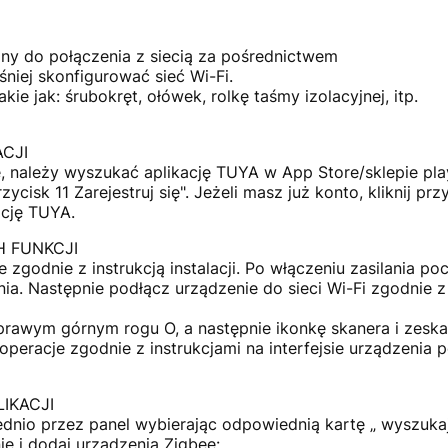
zony do połączenia z siecią za pośrednictwem
niej skonfigurować sieć Wi-Fi.
ie jak: śrubokręt, ołówek, rolkę taśmy izolacyjnej, itp.
ACJI
ę, należy wyszukać aplikację TUYA w App Store/sklepie pla
rzycisk 11 Zarejestruj się". Jeżeli masz już konto, kliknij przy
ację TUYA.
 FUNKCJI
 zgodnie z instrukcją instalacji. Po włączeniu zasilania po
enia. Następnie podłącz urządzenie do sieci Wi-Fi zgodnie z
w prawym górnym rogu O, a następnie ikonkę skanera i zesk
peracje zgodnie z instrukcjami na interfejsie urządzenia
IKACJI
nio przez panel wybierając odpowiednią kartę „ wyszuka
ie i dodaj urządzenia Zigbee: