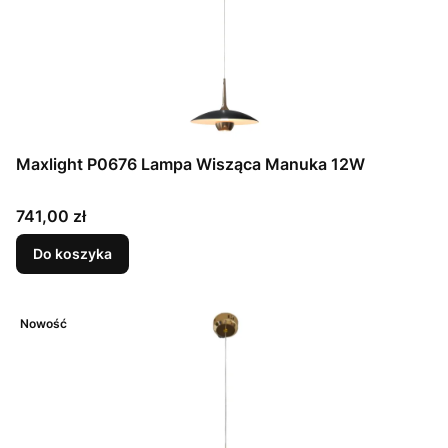
Maxlight P0676 Lampa Wisząca Manuka 12W
Cena
741,00 zł
Do koszyka
Nowość