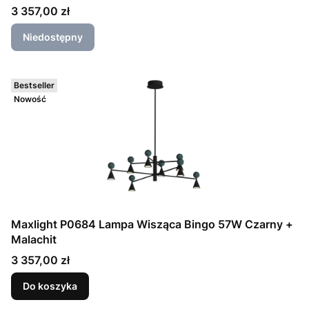
Cena
3 357,00 zł
Niedostępny
Bestseller
Nowość
Maxlight P0684 Lampa Wisząca Bingo 57W Czarny +
Malachit
Cena
3 357,00 zł
Do koszyka