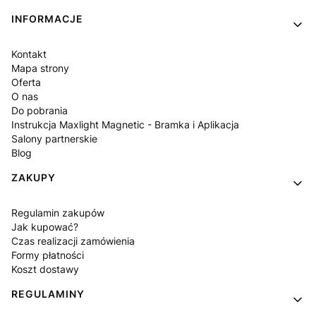
INFORMACJE
Kontakt
Mapa strony
Oferta
O nas
Do pobrania
Instrukcja Maxlight Magnetic - Bramka i Aplikacja
Salony partnerskie
Blog
ZAKUPY
Regulamin zakupów
Jak kupować?
Czas realizacji zamówienia
Formy płatności
Koszt dostawy
REGULAMINY