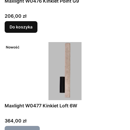
Maxlight W0476 Kinkiet Point G9
Cena
206,00 zł
Do koszyka
Nowość
Maxlight W0477 Kinkiet Loft 6W
Cena
364,00 zł