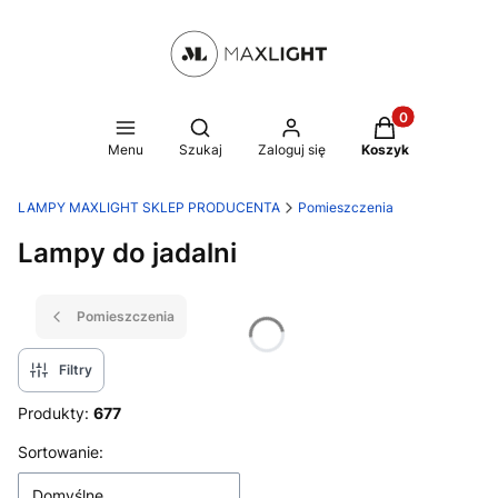
Produkty w kosz
Otwórz wyszukiwarkę
Menu
Szukaj
Zaloguj się
Koszyk
LAMPY MAXLIGHT SKLEP PRODUCENTA
Pomieszczenia
Lampy do jadalni
Pomieszczenia
Filtry
Produkty:
677
Lista produktów
Sortowanie:
Domyślne