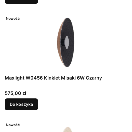
Nowość
Maxlight W0456 Kinkiet Misaki 6W Czarny
Cena
575,00 zł
Do koszyka
Nowość