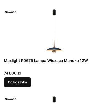
Nowość
Maxlight P0675 Lampa Wisząca Manuka 12W
Cena
741,00 zł
Do koszyka
Nowość