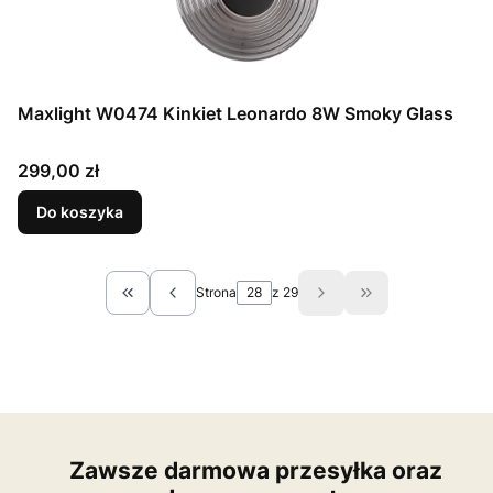
Maxlight W0474 Kinkiet Leonardo 8W Smoky Glass
Cena
299,00 zł
Do koszyka
Strona
z 29
Wróć do pierwszej strony z produktami
Przejdź do ostat
Zawsze darmowa przesyłka oraz