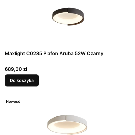
Maxlight C0285 Plafon Aruba 52W Czarny
Cena
689,00 zł
Do koszyka
Nowość