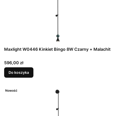
Maxlight W0446 Kinkiet Bingo 8W Czarny + Malachit
Cena
596,00 zł
Do koszyka
Nowość