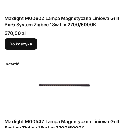
Maxlight M0060Z Lampa Magnetyczna Liniowa Grill
Biała System Zigbee 18w Lm 2700/5000K
Cena
370,00 zł
Do koszyka
Nowość
Maxlight M0054Z Lampa Magnetyczna Liniowa Grill
System Zigbee 18w Lm 2700/5000K