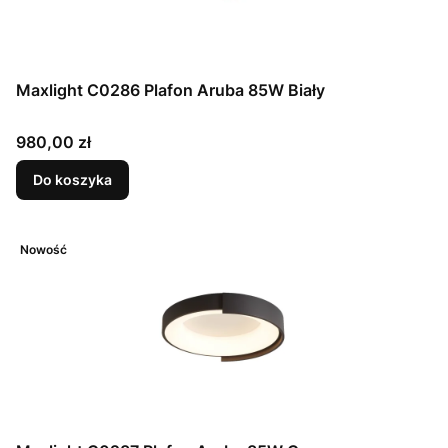
Maxlight C0286 Plafon Aruba 85W Biały
Cena
980,00 zł
Do koszyka
Nowość