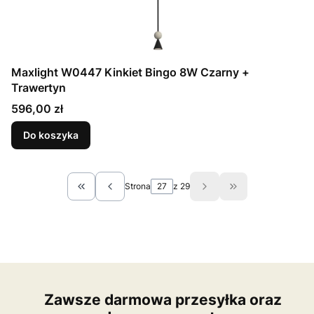
Maxlight W0447 Kinkiet Bingo 8W Czarny +
Trawertyn
Cena
596,00 zł
Do koszyka
Strona
z 29
Wróć do pierwszej strony z produktami
Przejdź do ostat
Zawsze darmowa przesyłka oraz