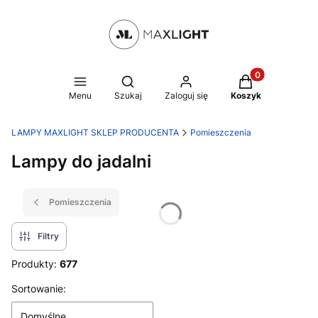
Produkty w kosz
Otwórz wyszukiwarkę
Menu
Szukaj
Zaloguj się
Koszyk
LAMPY MAXLIGHT SKLEP PRODUCENTA
Pomieszczenia
Lampy do jadalni
Pomieszczenia
Filtry
Produkty:
677
Lista produktów
Sortowanie:
Domyślne