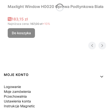
Maxlight Window H0020 Oprawa Podtynkowa Biała
Cena promocyjna
183,15 zł
Najniższa cena:
167,00 zł
+10%
Do koszyka
Linki w stopce
MOJE KONTO
Logowanie
Moje zamówienia
Przechowalnia
Ustawienia konta
Instrukcje Magnetic