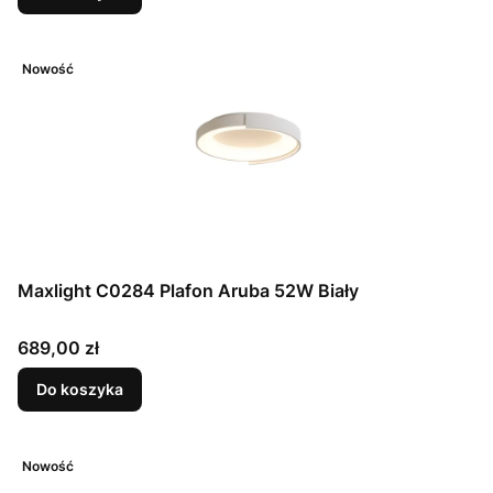
Nowość
Maxlight C0284 Plafon Aruba 52W Biały
Cena
689,00 zł
Do koszyka
Nowość