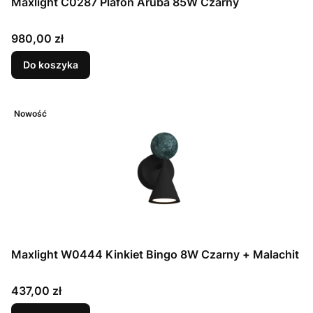
Maxlight C0287 Plafon Aruba 85W Czarny
Cena
980,00 zł
Do koszyka
Nowość
Maxlight W0444 Kinkiet Bingo 8W Czarny + Malachit
Cena
437,00 zł