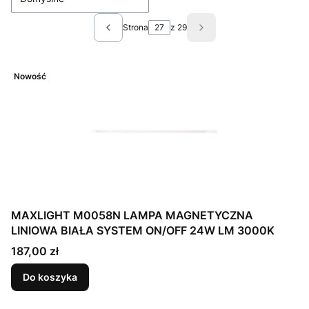
Strona
z 29
Poprzednie produkty
Następne produkty
Nowość
MAXLIGHT M0058N LAMPA MAGNETYCZNA
LINIOWA BIAŁA SYSTEM ON/OFF 24W LM 3000K
Cena
187,00 zł
Do koszyka