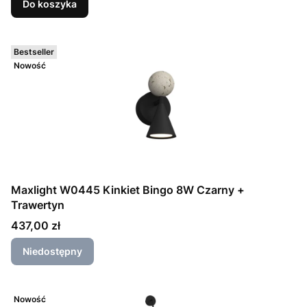
Do koszyka
Bestseller
Nowość
Maxlight W0445 Kinkiet Bingo 8W Czarny +
Trawertyn
Cena
437,00 zł
Niedostępny
Nowość