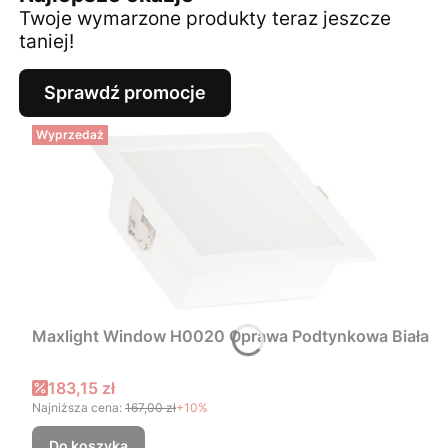
Twoje wymarzone produkty teraz jeszcze
taniej!
Sprawdź promocje
Wyprzedaż
Maxlight Window H0020 Oprawa Podtynkowa Biała
Cena promocyjna
183,15 zł
Najniższa cena:
167,00 zł
+10%
Do koszyka