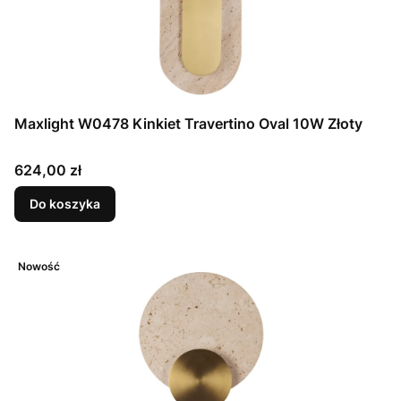
Maxlight W0478 Kinkiet Travertino Oval 10W Złoty
Cena
624,00 zł
Do koszyka
Nowość