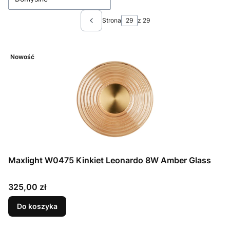
Strona
z 29
Poprzednie produkty
Nowość
Maxlight W0475 Kinkiet Leonardo 8W Amber Glass
Cena
325,00 zł
Do koszyka