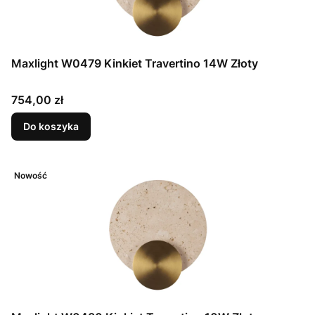
Maxlight W0479 Kinkiet Travertino 14W Złoty
Cena
754,00 zł
Do koszyka
Nowość