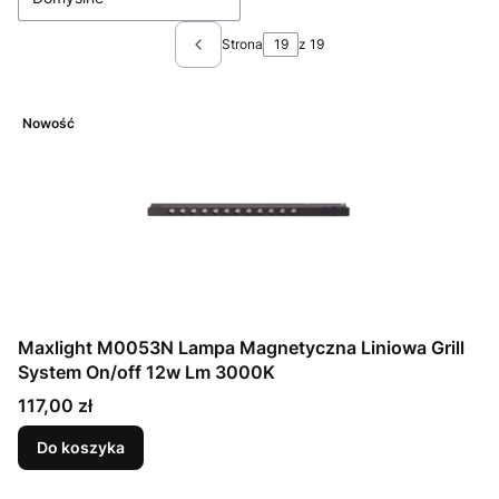
Strona
z 19
Poprzednie produkty
Nowość
Maxlight M0053N Lampa Magnetyczna Liniowa Grill
System On/off 12w Lm 3000K
Cena
117,00 zł
Do koszyka