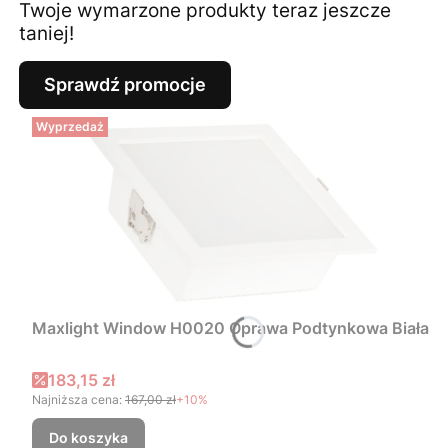
Twoje wymarzone produkty teraz jeszcze
taniej!
Sprawdź promocje
Wyprzedaż
Maxlight Window H0020 Oprawa Podtynkowa Biała
Cena promocyjna
183,15 zł
Najniższa cena:
167,00 zł
+10%
Do koszyka