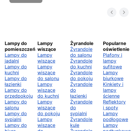
Lampy do
Lampy
Żyrandole
Popularne
pomieszczeń
wiszące
Żyrandole
oświetlenie
Lampy do
Lampy
do salonu
Plafony i
jadalni
wiszące
Żyrandole
lampy
Lampy do
Lampy
do kuchni
sufitowe
kuchni
wiszące
Żyrandole
Lampy
Lampy do
do salonu
do pokoju
biurkowe
łazienki
Lampy
Żyrandole
Kinkiety i
Lampy do
wiszące
do
lampy
przedpokoju
do kuchni
łazienki
ścienne
Lampy do
Lampy
Żyrandole
Reflektory
salonu
wiszące
do
i spoty
Lampy do
do pokoju
sypialni
Lampy
sypialni
Lampy
Żyrandole
podłogowe
Lampy do
wiszące
kule
Lampy