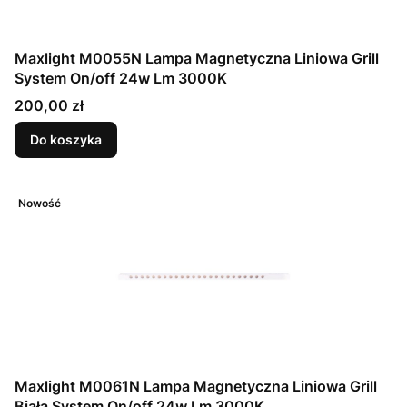
Maxlight M0055N Lampa Magnetyczna Liniowa Grill
System On/off 24w Lm 3000K
Cena
200,00 zł
Do koszyka
Nowość
Maxlight M0061N Lampa Magnetyczna Liniowa Grill
Biała System On/off 24w Lm 3000K