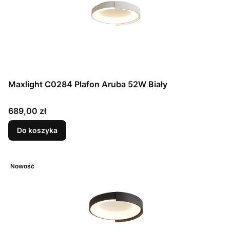
Maxlight C0284 Plafon Aruba 52W Biały
Cena
689,00 zł
Do koszyka
Nowość