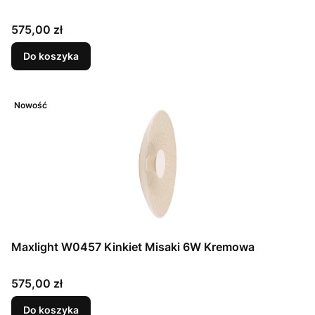
Cena
575,00 zł
Do koszyka
Nowość
Maxlight W0457 Kinkiet Misaki 6W Kremowa
Cena
575,00 zł
Do koszyka