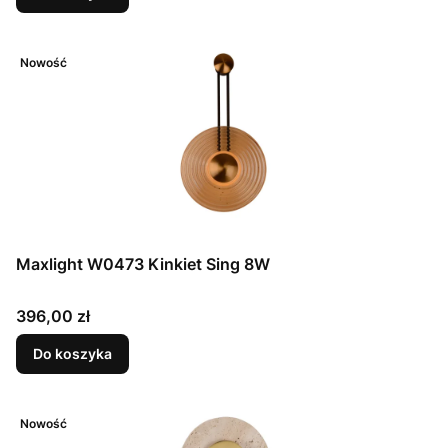
Nowość
Maxlight W0473 Kinkiet Sing 8W
Cena
396,00 zł
Do koszyka
Nowość