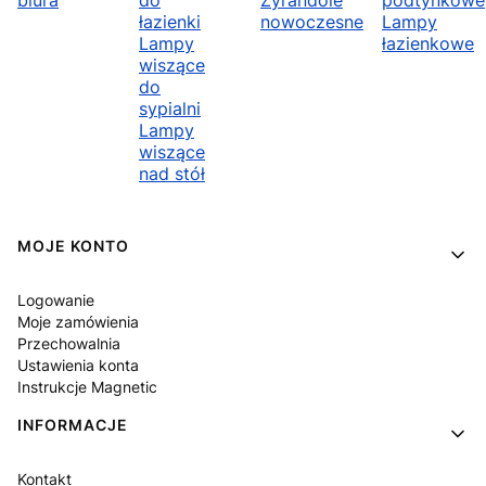
biura
do
Żyrandole
podtynkowe
łazienki
nowoczesne
Lampy
Lampy
łazienkowe
wiszące
do
sypialni
Lampy
wiszące
nad stół
Linki w stopce
MOJE KONTO
Logowanie
Moje zamówienia
Przechowalnia
Ustawienia konta
Instrukcje Magnetic
INFORMACJE
Kontakt