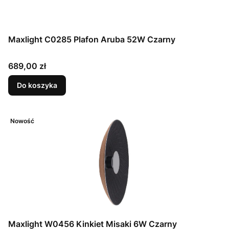
Maxlight C0285 Plafon Aruba 52W Czarny
Cena
689,00 zł
Do koszyka
Nowość
Maxlight W0456 Kinkiet Misaki 6W Czarny