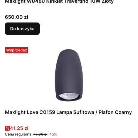
Maxlight W0480 Kinkiet Travertino 10W Złoty
Cena
650,00 zł
Do koszyka
Wyprzedaż
Maxlight Love C0159 Lampa Sufitowa / Plafon Czarny
Cena promocyjna
41,25 zł
Cena regularna:
75,00 zł
-45%