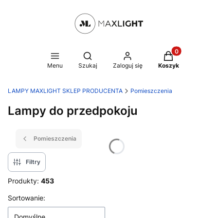
Produkty w kosz
Otwórz wyszukiwarkę
Menu
Szukaj
Zaloguj się
Koszyk
LAMPY MAXLIGHT SKLEP PRODUCENTA
Pomieszczenia
Lampy do przedpokoju
Pomieszczenia
Filtry
Produkty:
453
Lista produktów
Sortowanie:
Domyślne