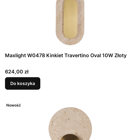
Maxlight W0478 Kinkiet Travertino Oval 10W Złoty
Cena
624,00 zł
Do koszyka
Nowość