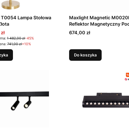
t T0054 Lampa Stołowa
Maxlight Magnetic M0020
łota
Reflektor Magnetyczny Po
System Dali 10W 806 LM 
promocyjna
Cena
 zł
674,00 zł
rna:
1 482,00 zł
-45%
ena:
741,00 zł
+10%
zyka
Do koszyka