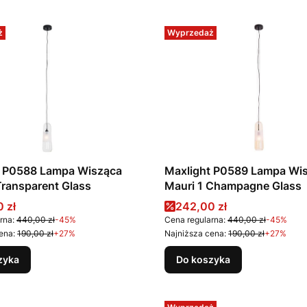
ż
Wyprzedaż
t P0588 Lampa Wisząca
Maxlight P0589 Lampa Wi
Transparent Glass
Mauri 1 Champagne Glass
promocyjna
Cena promocyjna
 zł
242,00 zł
rna:
440,00 zł
-45%
Cena regularna:
440,00 zł
-45%
ena:
190,00 zł
+27%
Najniższa cena:
190,00 zł
+27%
zyka
Do koszyka