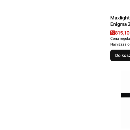
Maxligh
Enigma Z
Cena 
815,10
Cena regula
Najniższa c
Do kos