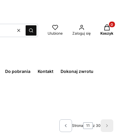
Produkty w kos
Wyczyść
Szukaj
Ulubione
Zaloguj się
Koszyk
Do pobrania
Kontakt
Dokonaj zwrotu
Strona
z 30
Poprzednie produkty
Następne pro