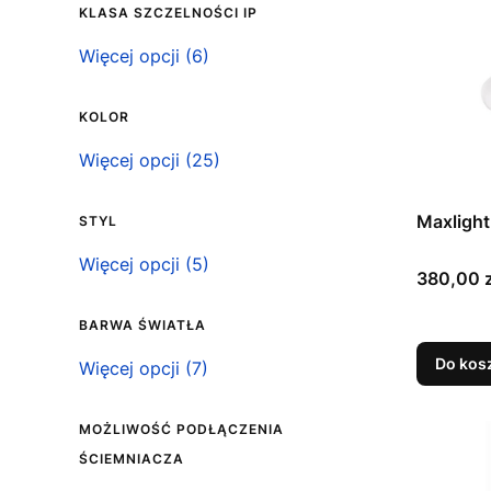
KLASA SZCZELNOŚCI IP
Klasa szczelności IP
Więcej opcji (6)
KOLOR
Kolor
Więcej opcji (25)
Maxligh
STYL
Styl
Więcej opcji (5)
Cena
380,00 z
BARWA ŚWIATŁA
Do kos
Barwa światła
Więcej opcji (7)
MOŻLIWOŚĆ PODŁĄCZENIA
ŚCIEMNIACZA