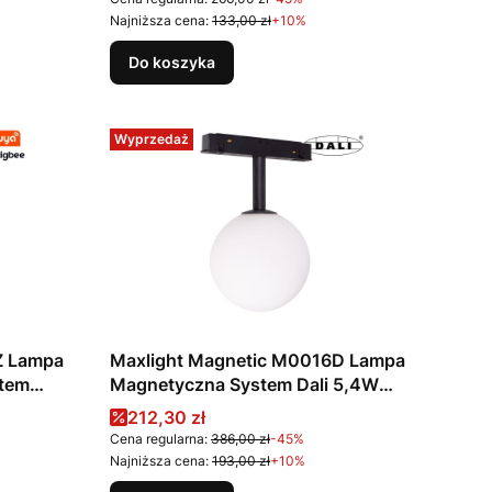
Najniższa cena:
133,00 zł
+10%
Do koszyka
Wyprzedaż
Z Lampa
Maxlight Magnetic M0016D Lampa
tem
Magnetyczna System Dali 5,4W
0/5000K
334 LM 3000K
Cena promocyjna
212,30 zł
Cena regularna:
386,00 zł
-45%
Najniższa cena:
193,00 zł
+10%