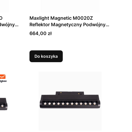
D
Maxlight Magnetic M0020Z
dwójny
Reflektor Magnetyczny Podwójny
3000K
System Zigbee 10W 806 LM
Cena
664,00 zł
2700/5000K
Do koszyka