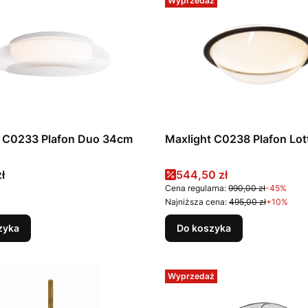
Wyprzedaż
t C0233 Plafon Duo 34cm
Maxlight C0238 Plafon Lo
Cena promocyjna
ł
544,50 zł
Cena regularna:
990,00 zł
-45%
Najniższa cena:
495,00 zł
+10%
zyka
Do koszyka
Wyprzedaż