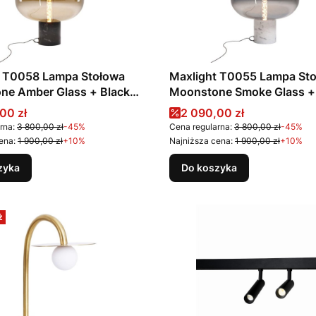
t T0058 Lampa Stołowa
Maxlight T0055 Lampa St
ne Amber Glass + Black
Moonstone Smoke Glass +
Marble
promocyjna
Cena promocyjna
00 zł
2 090,00 zł
rna:
3 800,00 zł
-45%
Cena regularna:
3 800,00 zł
-45%
ena:
1 900,00 zł
+10%
Najniższa cena:
1 900,00 zł
+10%
zyka
Do koszyka
ż