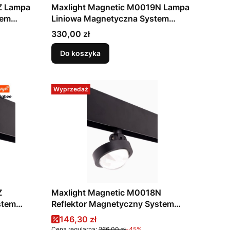
Z Lampa
Maxlight Magnetic M0019N Lampa
tem
Liniowa Magnetyczna System
/5000K
On/Off 12W 812 LM 3000K
Cena
330,00 zł
Do koszyka
Wyprzedaż
Z
Maxlight Magnetic M0018N
stem
Reflektor Magnetyczny System
5000K
On/Off 8W 767 LM 3000K
Cena promocyjna
146,30 zł
Cena regularna:
266,00 zł
-45%