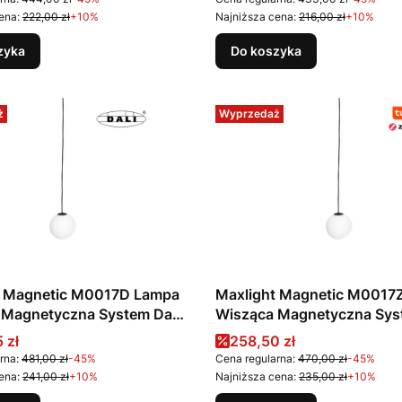
ena:
222,00 zł
+10%
Najniższa cena:
216,00 zł
+10%
zyka
Do koszyka
ż
Wyprzedaż
t Magnetic M0017D Lampa
Maxlight Magnetic M0017
 Magnetyczna System Dali
Wisząca Magnetyczna Sys
4 LM 3000K
Zigbee 5,4W 334 LM 270
promocyjna
Cena promocyjna
 zł
258,50 zł
rna:
481,00 zł
-45%
Cena regularna:
470,00 zł
-45%
ena:
241,00 zł
+10%
Najniższa cena:
235,00 zł
+10%