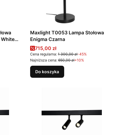
ołowa
Maxlight T0053 Lampa Stołowa
 White
Enigma Czarna
Cena promocyjna
715,00 zł
Cena regularna:
1 300,00 zł
-45%
Najniższa cena:
650,00 zł
+10%
Do koszyka