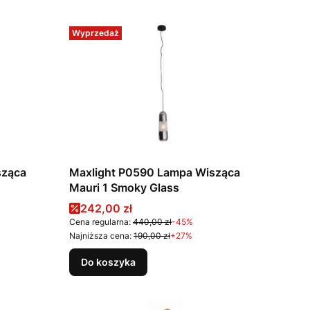
Wyprzedaż
sząca
Maxlight P0590 Lampa Wisząca
Mauri 1 Smoky Glass
Cena promocyjna
242,00 zł
Cena regularna:
440,00 zł
-45%
Najniższa cena:
190,00 zł
+27%
Do koszyka