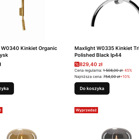
 W0340 Kinkiet Organic
Maxlight W0335 Kinkiet Tr
łysk
Polished Black Ip44
Cena promocyjna
ł
829,40 zł
Cena regularna:
1 508,00 zł
-45%
Najniższa cena:
754,00 zł
+10%
zyka
Do koszyka
ż
Wyprzedaż