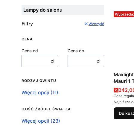
Lampy do salonu
Wyprzeda
Filtry
Wyczyść
CENA
Cena od
Cena do
zł
zł
Maxligh
Mauri 1 
RODZAJ GWINTU
Cena 
242,00
Rodzaj gwintu
Więcej opcji (11)
Cena regula
Najniższa c
ILOŚĆ ŹRÓDEŁ ŚWIATŁA
Do kos
Ilość źródeł światła
Więcej opcji (23)