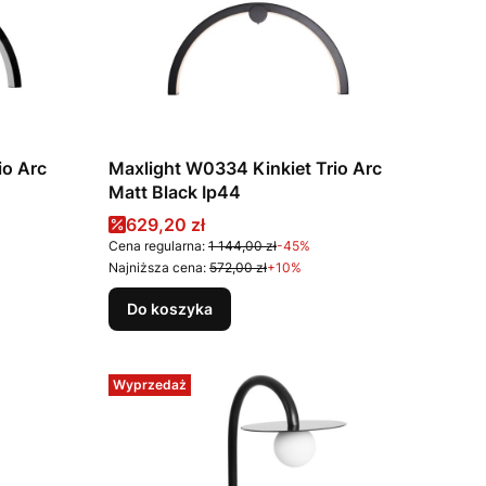
io Arc
Maxlight W0334 Kinkiet Trio Arc
Matt Black Ip44
Cena promocyjna
629,20 zł
Cena regularna:
1 144,00 zł
-45%
Najniższa cena:
572,00 zł
+10%
Do koszyka
Wyprzedaż