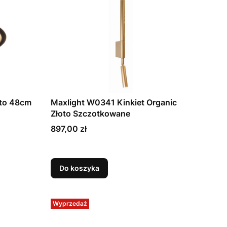
tto 48cm
Maxlight W0341 Kinkiet Organic
Złoto Szczotkowane
Cena
897,00 zł
Do koszyka
Wyprzedaż