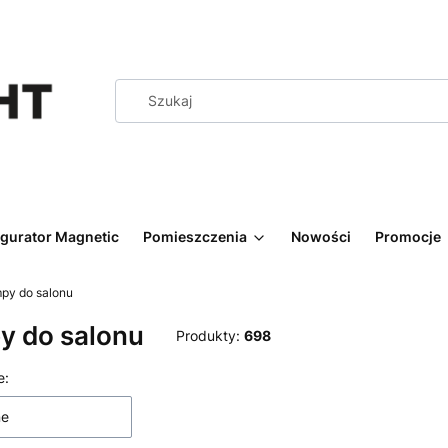
igurator Magnetic
Pomieszczenia
Nowości
Promocje
py do salonu
y do salonu
Produkty:
698
 produktów
e:
ne