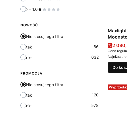
>= 1.0
NOWOŚĆ
Maxligh
Moonsto
Nie stosuj tego filtra
Marble
Cena 
2 090,
66
tak
Cena regula
Najniższa c
632
nie
Do kos
PROMOCJA
Nie stosuj tego filtra
Wyprzeda
120
tak
578
nie