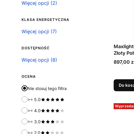
Możliwość podłączenia ściemniacza
Więcej opcji (2)
KLASA ENERGETYCZNA
Klasa energetyczna
Więcej opcji (7)
Maxlight
DOSTĘPNOŚĆ
Złoty Po
Dostępność
Więcej opcji (8)
Cena
897,00 z
OCENA
Do kos
Nie stosuj tego filtra
>= 5.0
Wyprzeda
>= 4.0
>= 3.0
>= 2.0