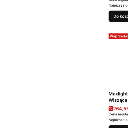
Najniższa c
Do kos
Wyprzeda
Maxligh
Wisząca
5,4W 33
Cena 
264,55
Cena regula
Najniższa c