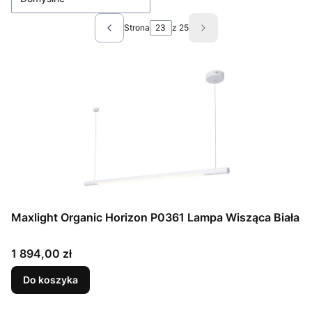
Strona
z 25
Poprzednie produkty
Następne produkty
Maxlight Organic Horizon P0361 Lampa Wisząca Biała
Cena
1 894,00 zł
Do koszyka