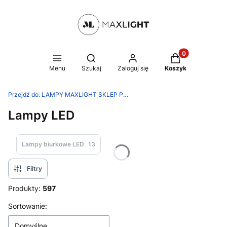
Produkty w kosz
Otwórz wyszukiwarkę
Menu
Szukaj
Zaloguj się
Koszyk
Przejdź do:
LAMPY MAXLIGHT SKLEP PRODUCENTA
Lampy LED
Lampy biurkowe LED
13
Filtry
Produkty:
597
Lista produktów
Sortowanie:
Domyślne