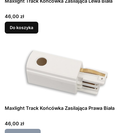
Maxlight Track Końcówka Zasilająca Lewa Biała
Cena
46,00 zł
Do koszyka
Maxlight Track Końcówka Zasilająca Prawa Biała
Cena
46,00 zł