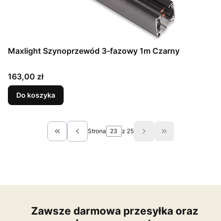
Maxlight Szynoprzewód 3-fazowy 1m Czarny
Cena
163,00 zł
Do koszyka
Strona
z 25
Wróć do pierwszej strony z produktami
Przejdź do ostat
Zawsze darmowa przesyłka oraz