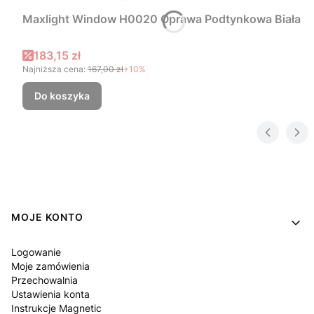
Maxlight Window H0020 Oprawa Podtynkowa Biała
Cena promocyjna
183,15 zł
Najniższa cena:
167,00 zł
+10%
Do koszyka
Linki w stopce
MOJE KONTO
Logowanie
Moje zamówienia
Przechowalnia
Ustawienia konta
Instrukcje Magnetic