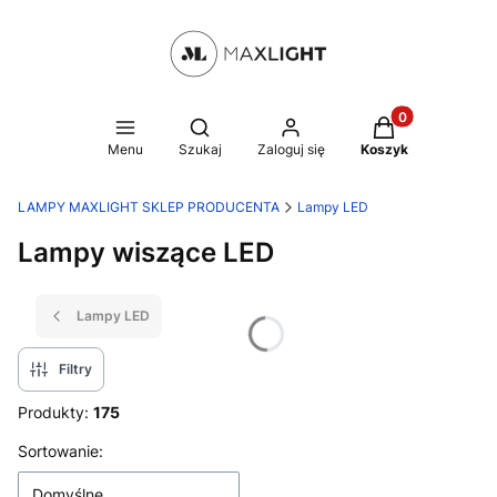
Produkty w kosz
Otwórz wyszukiwarkę
Menu
Szukaj
Zaloguj się
Koszyk
LAMPY MAXLIGHT SKLEP PRODUCENTA
Lampy LED
Lampy wiszące LED
Lampy LED
Filtry
Produkty:
175
Lista produktów
Sortowanie:
Domyślne