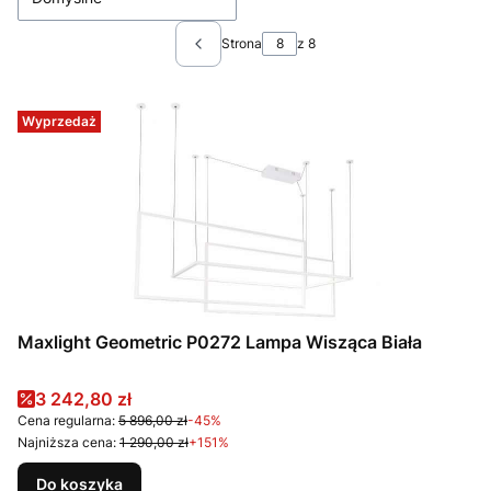
Strona
z 8
Poprzednie produkty
Wyprzedaż
Maxlight Geometric P0272 Lampa Wisząca Biała
Cena promocyjna
3 242,80 zł
Cena regularna:
5 896,00 zł
-45%
Najniższa cena:
1 290,00 zł
+151%
Do koszyka