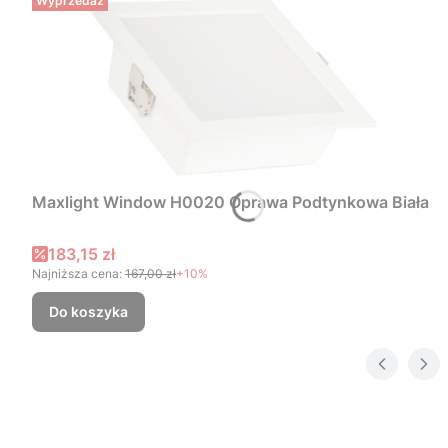
Wyprzedaż
Maxlight Window H0020 Oprawa Podtynkowa Biała
Cena promocyjna
183,15 zł
Najniższa cena:
167,00 zł
+10%
Do koszyka