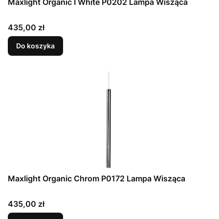
Maxlight Organic I White P0202 Lampa Wisząca
Cena
435,00 zł
Do koszyka
Maxlight Organic Chrom P0172 Lampa Wisząca
Cena
435,00 zł