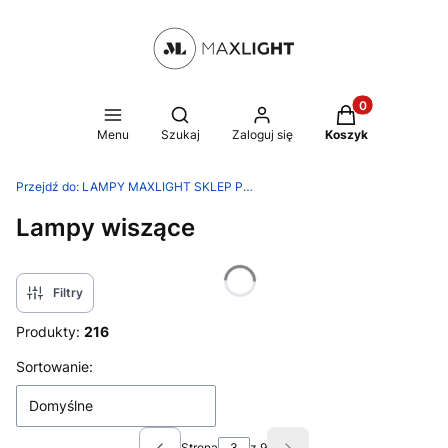
Produkty w kosz
Otwórz wyszukiwarkę
Menu
Szukaj
Zaloguj się
Koszyk
Przejdź do:
LAMPY MAXLIGHT SKLEP PRODUCENTA
Lampy wiszące
Filtry
Produkty:
216
Lista produktów
Sortowanie:
Domyślne
Strona
z 9