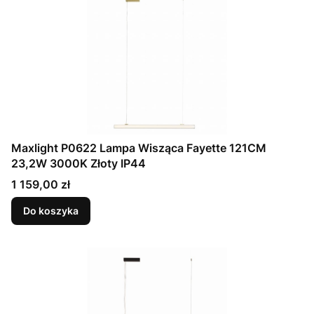
Maxlight P0622 Lampa Wisząca Fayette 121CM
23,2W 3000K Złoty IP44
Cena
1 159,00 zł
Do koszyka