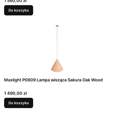
Cena
1 560,00 zł
Do koszyka
Maxlight P0609 Lampa wisząca Sakura Oak Wood
Cena
1 490,00 zł
Do koszyka