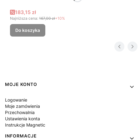
Cena promocyjna
183,15 zł
Najniższa cena:
167,00 zł
+10%
Do koszyka
Linki w stopce
MOJE KONTO
Logowanie
Moje zamówienia
Przechowalnia
Ustawienia konta
Instrukcje Magnetic
INFORMACJE