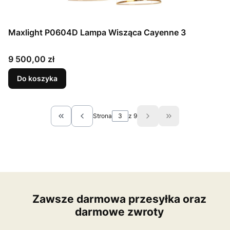
Maxlight P0604D Lampa Wisząca Cayenne 3
Cena
9 500,00 zł
Do koszyka
Strona
z 9
Wróć do pierwszej strony z produktami
Przejdź do ostatn
Zawsze darmowa przesyłka oraz
darmowe zwroty