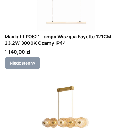
Maxlight P0621 Lampa Wisząca Fayette 121CM
23,2W 3000K Czarny IP44
Cena
1 140,00 zł
Niedostępny