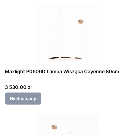
Maxlight P0606D Lampa Wisząca Cayenne 80cm
Cena
3 530,00 zł
Niedostępny