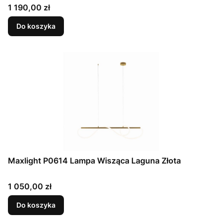
Cena
1 190,00 zł
Do koszyka
Maxlight P0614 Lampa Wisząca Laguna Złota
Cena
1 050,00 zł
Do koszyka