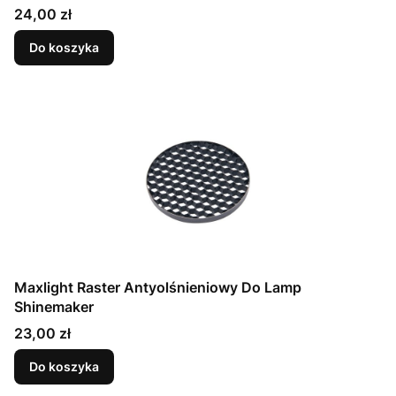
magnetycznych, kolor biały
Cena
24,00 zł
Do koszyka
Maxlight Raster Antyolśnieniowy Do Lamp
Shinemaker
Cena
23,00 zł
Do koszyka