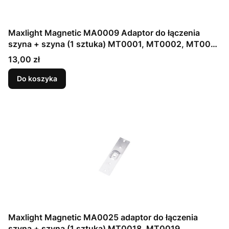
Maxlight Magnetic MA0009 Adaptor do łączenia
szyna + szyna (1 sztuka) MT0001, MT0002, MT0011,
MT0012
Cena
13,00 zł
Do koszyka
Maxlight Magnetic MA0025 adaptor do łączenia
szyna + szyna (1 sztuka) MT0018, MT0019,