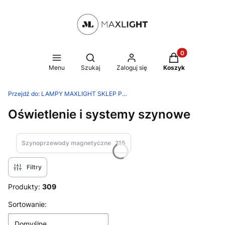
Produkty w kosz
Otwórz wyszukiwarkę
Menu
Szukaj
Zaloguj się
Koszyk
Przejdź do:
LAMPY MAXLIGHT SKLEP PRODUCENTA
Oświetlenie i systemy szynowe
Szynoprzewody magnetyczne
215
Filtry
Produkty:
309
Lista produktów
Sortowanie:
Domyślne