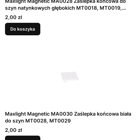
Maxlight Magnetic MA0028 Zaślepka końcowa do
szyn natynkowych głębokich MT0018, MT0019,
kolor biały
Cena
2,00 zł
Do koszyka
Maxlight Magnetic MA0030 Zaślepka końcowa biała
do szyn MT0028, MT0029
Cena
2,00 zł