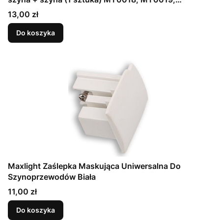
MT0028, MT0029
Cena
13,00 zł
Do koszyka
Maxlight Zaślepka Maskująca Uniwersalna Do
Szynoprzewodów Biała
Cena
11,00 zł
Do koszyka