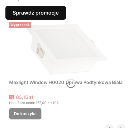
Sprawdź promocje
Wyprzedaż
Maxlight Window H0020 Oprawa Podtynkowa Biała
Cena promocyjna
183,15 zł
Najniższa cena:
167,00 zł
+10%
Do koszyka