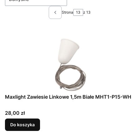
Strona
z 13
Poprzednie produkty
Maxlight Zawiesie Linkowe 1,5m Białe MHT1-P15-WH
Cena
28,00 zł
Do koszyka