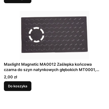
Maxlight Magnetic MA0012 Zaślepka końcowa
czarna do szyn natynkowych głębokich MT0001,
MT0002
Cena
2,00 zł
Do koszyka