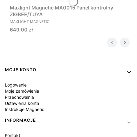
Maxlight Magnetic MA0015 Panel kontrolny
ZIGBEE/TUYA
PRODUCENT
MAXLIGHT MAGNETIC
Cena
649,00 zł
Linki w stopce
MOJE KONTO
Logowanie
Moje zamówienia
Przechowalnia
Ustawienia konta
Instrukcje Magnetic
INFORMACJE
Kontakt