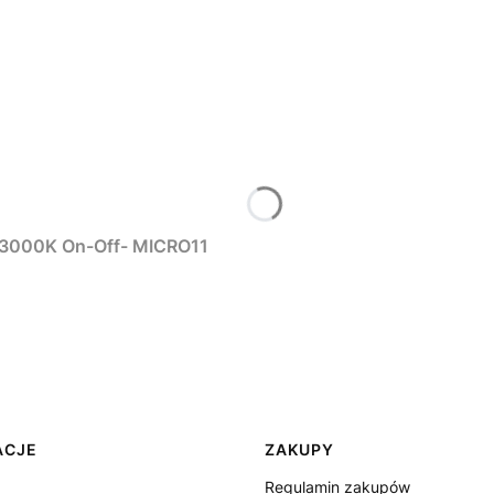
MAXLIGHT N0001N reflektor 4W Czarny 3000K On-Off- MICRO11
ACJE
ZAKUPY
Regulamin zakupów