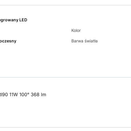
egrowany LED
Kolor
oczesny
Barwa światła
I90 11W 100° 368 lm