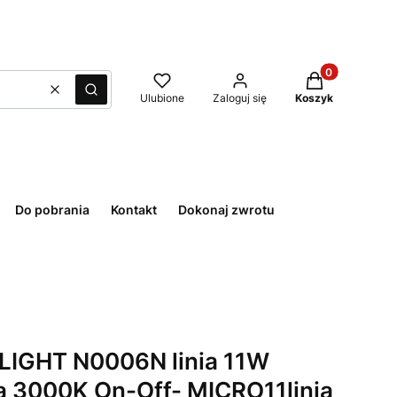
Produkty w kos
Wyczyść
Szukaj
Ulubione
Zaloguj się
Koszyk
Do pobrania
Kontakt
Dokonaj zwrotu
IGHT N0006N linia 11W
a 3000K On-Off- MICRO11linia