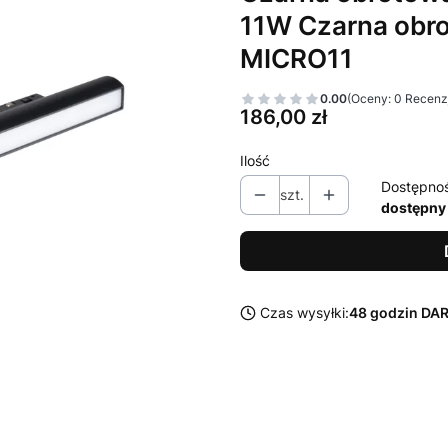
11W Czarna obr
MICRO11
0.00
(Oceny: 0 Recenzj
Cena
186,00 zł
Ilość
Dostępno
szt.
dostępny
Czas wysyłki:
48 godzin D