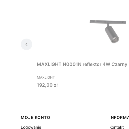
PRODUCENT
MAXLIGHT
Cena
192,00 zł
Linki w stopce
MOJE KONTO
INFORM
Logowanie
Kontakt