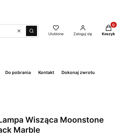
Produkty w kos
Wyczyść
Szukaj
Ulubione
Zaloguj się
Koszyk
Do pobrania
Kontakt
Dokonaj zwrotu
 Lampa Wisząca Moonstone
ack Marble