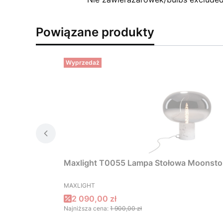
Powiązane produkty
Wyprzedaż
Maxlight T0055 Lampa Stołowa Moonston
PRODUCENT
MAXLIGHT
Cena promocyjna
2 090,00 zł
Najniższa cena:
1 900,00 zł