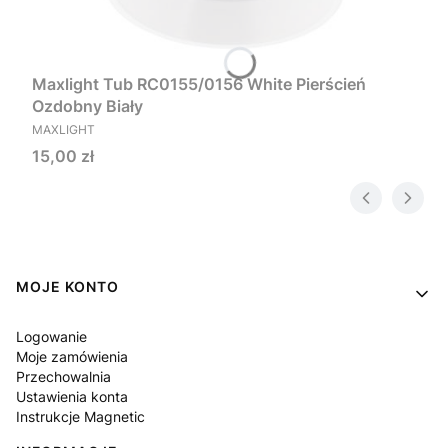
Maxlight Tub RC0155/0156 White Pierścień
Ozdobny Biały
PRODUCENT
MAXLIGHT
Cena
15,00 zł
Linki w stopce
MOJE KONTO
Logowanie
Moje zamówienia
Przechowalnia
Ustawienia konta
Instrukcje Magnetic