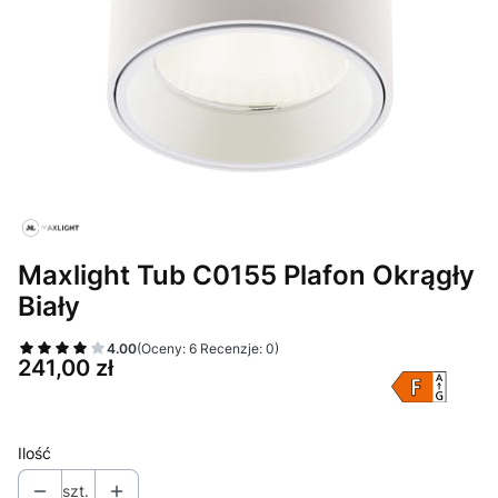
Maxlight Tub C0155 Plafon Okrągły
Biały
4.00
(Oceny: 6 Recenzje: 0)
Cena
241,00 zł
Ilość
szt.