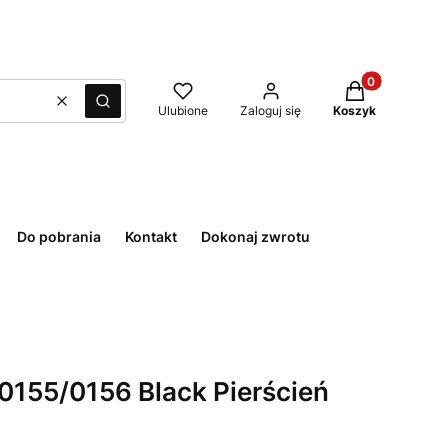
Produkty w kos
Wyczyść
Szukaj
Ulubione
Zaloguj się
Koszyk
Do pobrania
Kontakt
Dokonaj zwrotu
0155/0156 Black Pierścień