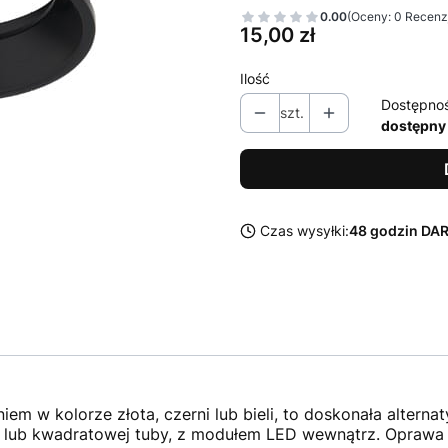
0.00
(Oceny: 0 Recenzj
Cena
15,00 zł
Ilość
Dostępno
szt.
dostępny
Czas wysyłki:
48 godzin D
iem w kolorze złota, czerni lub bieli, to doskonała alter
łej lub kwadratowej tuby, z modułem LED wewnątrz. Oprawa