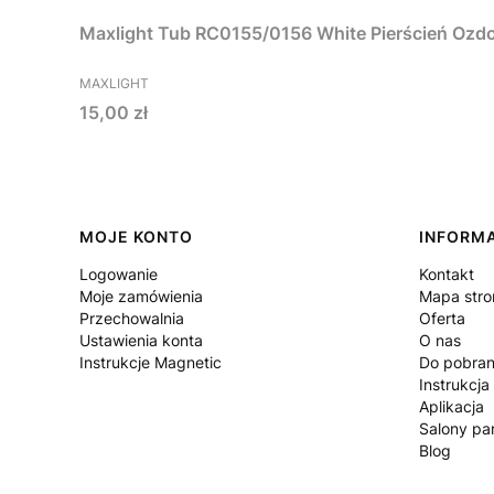
Maxlight Tub RC0155/0156 White Pierścień Ozdo
PRODUCENT
MAXLIGHT
Cena
15,00 zł
Linki w stopce
MOJE KONTO
INFORM
Logowanie
Kontakt
Moje zamówienia
Mapa stro
Przechowalnia
Oferta
Ustawienia konta
O nas
Instrukcje Magnetic
Do pobran
Instrukcja
Aplikacja
Salony par
Blog