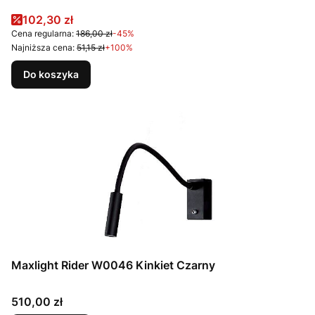
Cena promocyjna
102,30 zł
Cena regularna:
186,00 zł
-45%
Najniższa cena:
51,15 zł
+100%
Do koszyka
Maxlight Rider W0046 Kinkiet Czarny
Cena
510,00 zł