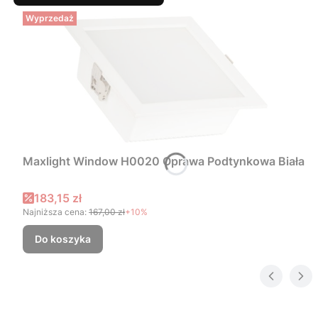
Wyprzedaż
Maxlight Window H0020 Oprawa Podtynkowa Biała
Cena promocyjna
183,15 zł
Najniższa cena:
167,00 zł
+10%
Do koszyka