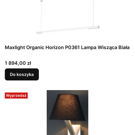
Maxlight Organic Horizon P0361 Lampa Wisząca Biała
Cena
1 894,00 zł
Do koszyka
Wyprzedaż