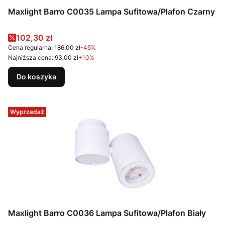
Maxlight Barro C0035 Lampa Sufitowa/Plafon Czarny
Cena promocyjna
102,30 zł
Cena regularna:
186,00 zł
-45%
Najniższa cena:
93,00 zł
+10%
Do koszyka
Wyprzedaż
Maxlight Barro C0036 Lampa Sufitowa/Plafon Biały