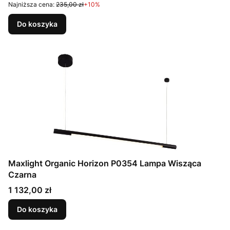
Najniższa cena:
235,00 zł
+10%
Do koszyka
Maxlight Organic Horizon P0354 Lampa Wisząca
Czarna
Cena
1 132,00 zł
Do koszyka