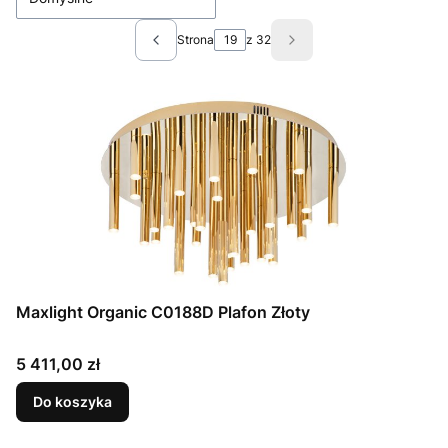
Strona
z 32
Poprzednie produkty
Następne produkty
Maxlight Organic C0188D Plafon Złoty
Cena
5 411,00 zł
Do koszyka