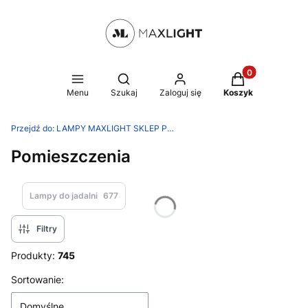
Produkty w kosz
Otwórz wyszukiwarkę
Menu
Szukaj
Zaloguj się
Koszyk
Przejdź do:
LAMPY MAXLIGHT SKLEP PRODUCENTA
Pomieszczenia
Lampy do jadalni
677
Filtry
Produkty:
745
Lista produktów
Sortowanie:
Domyślne