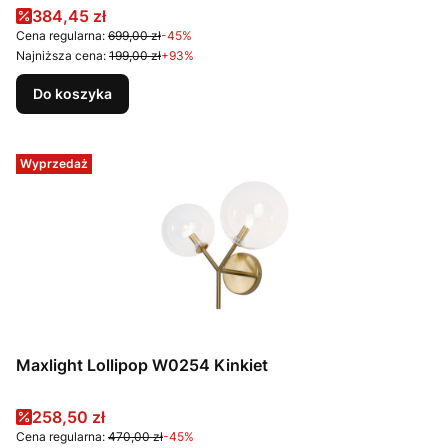
Cena promocyjna
384,45 zł
Cena regularna:
699,00 zł
-45%
Najniższa cena:
199,00 zł
+93%
Do koszyka
Wyprzedaż
Maxlight Lollipop W0254 Kinkiet
Cena promocyjna
258,50 zł
Cena regularna:
470,00 zł
-45%