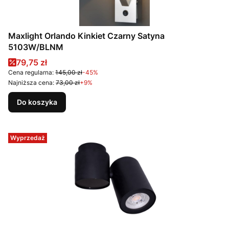
Maxlight Orlando Kinkiet Czarny Satyna
5103W/BLNM
Cena promocyjna
79,75 zł
Cena regularna:
145,00 zł
-45%
Najniższa cena:
73,00 zł
+9%
Do koszyka
Wyprzedaż