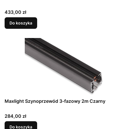
Cena
433,00 zł
Do koszyka
Maxlight Szynoprzewód 3-fazowy 2m Czarny
Cena
284,00 zł
Do koszyka