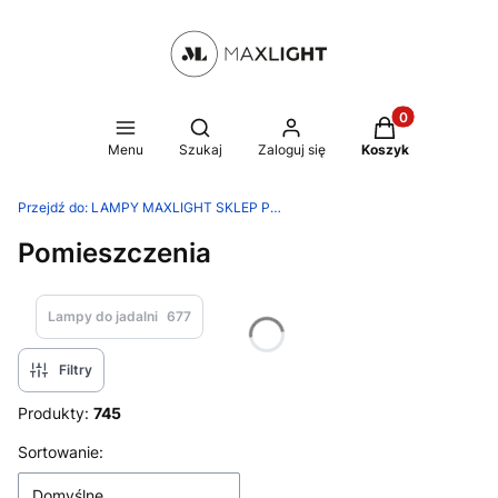
Produkty w kosz
Otwórz wyszukiwarkę
Menu
Szukaj
Zaloguj się
Koszyk
Przejdź do:
LAMPY MAXLIGHT SKLEP PRODUCENTA
Pomieszczenia
Lampy do jadalni
677
Filtry
Produkty:
745
Lista produktów
Sortowanie:
Domyślne