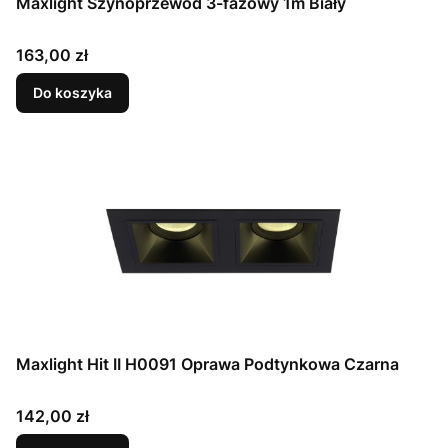
Maxlight Szynoprzewód 3-fazowy 1m Biały
Cena
163,00 zł
Do koszyka
Maxlight Hit II H0091 Oprawa Podtynkowa Czarna
Cena
142,00 zł