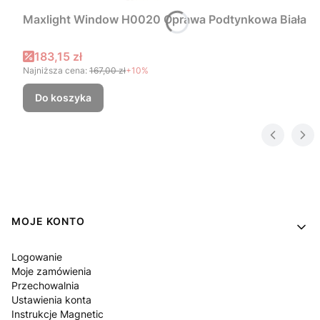
Maxlight Window H0020 Oprawa Podtynkowa Biała
Cena promocyjna
183,15 zł
Najniższa cena:
167,00 zł
+10%
Do koszyka
Linki w stopce
MOJE KONTO
Logowanie
Moje zamówienia
Przechowalnia
Ustawienia konta
Instrukcje Magnetic