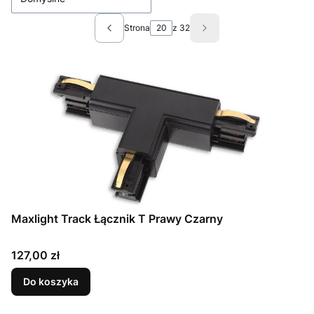
Strona
z 32
Poprzednie produkty
Następne produkty
Maxlight Track Łącznik T Prawy Czarny
Cena
127,00 zł
Do koszyka