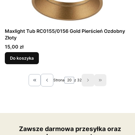
Maxlight Tub RC0155/0156 Gold Pierścień Ozdobny
Złoty
Cena
15,00 zł
Do koszyka
Strona
z 32
Wróć do pierwszej strony z produktami
Przejdź do ostat
Zawsze darmowa przesyłka oraz