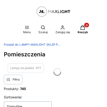
Produkty w kosz
Otwórz wyszukiwarkę
Menu
Szukaj
Zaloguj się
Koszyk
Przejdź do:
LAMPY MAXLIGHT SKLEP PRODUCENTA
Pomieszczenia
Lampy do jadalni
677
Filtry
Produkty:
745
Lista produktów
Sortowanie:
Domyślne