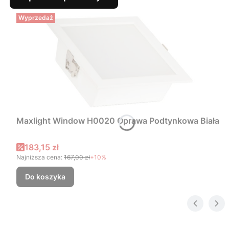
Wyprzedaż
Maxlight Window H0020 Oprawa Podtynkowa Biała
Cena promocyjna
183,15 zł
Najniższa cena:
167,00 zł
+10%
Do koszyka