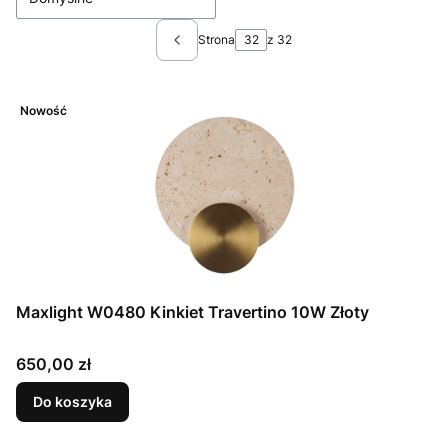
Strona
z 32
Poprzednie produkty
Nowość
Maxlight W0480 Kinkiet Travertino 10W Złoty
Cena
650,00 zł
Do koszyka